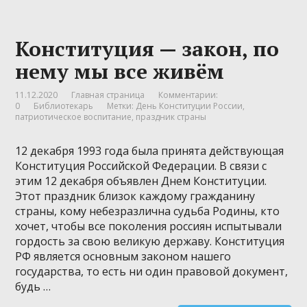
Конституция — закон, по
нему мы все живём
11.12.2020
Главная страница
Комментарии:
0
Библиотекарь
Метки:
День Конституции России
,
патриотическое воспитание
,
праздник страны
12 декабря 1993 года была принята действующая
Конституция Российской Федерации. В связи с
этим 12 декабря объявлен Днем Конституции.
Этот праздник близок каждому гражданину
страны, кому небезразлична судьба Родины, кто
хочет, чтобы все поколения россиян испытывали
гордость за свою великую державу. Конституция
РФ является основным законом нашего
государства, то есть ни один правовой документ,
будь …