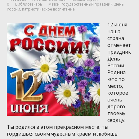
0
Библиотекарь
Метки:
государственный праздник
,
День
России
,
патриотическое воспитание
12 июня
наша
страна
отмечает
праздник
День
России.
Родина
-это то
место,
которое
очень
дорого
твоему
сердцу.
Ты родился в этом прекрасном месте, ты
гордишься своим чудесным краем и любишь