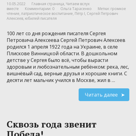
10.05.2022
Главная страница
,
Читаем вслух
вместе
Комментарии: 0
Ольга Тарасенко
Метки:
громкое
чтение
,
патриотическое воспитание
,
Пётр I
,
Сергей Петрович
Алексеев
,
юбилей писателя
100 лет со дня рождения писателя Сергея
Петровича Алексеева Сергей Петрович Алексеев
родился 1 апреля 1922 года на Украине, в селе
Плискове Винницкой области. В дошкольном
детстве у Сергея было всё, чтобы вырасти
здоровым и любознательным ребёнком: река, лес,
вишнёвый сад, верные друзья и хорошие книги. С
десяти лет мальчик учился в Москве, жил в …
Читать далее
Сквозь года звенит
Победа!