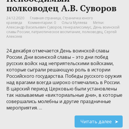
полководец А.В. Суворов
24.12.2020
Главная страница
,
Страничка юного
краеведа
Комментарии: 0
Ольга Муляева
Метки:
Александр Васильевич Суворов
,
генералиссимус
,
День воинской
славы России
,
патриотическое воспитание
,
полководец
,
Сергей
Алексеев
24 декабря отмечается День воинской славы
России. Дни воинской славы – это дни побед
русских войск над неприятельскими войсками,
которые сыграли решающую роль в истории
Российского государства. Победы русского оружия
над врагами всегда широко отмечались в России.
В царский период Церковью были установлены
так называемые «викториальные дни», в которые
совершались молебны и другие праздничные
мероприятия. …
Читать далее