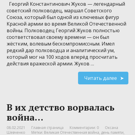
Георгий Константинович Жуков — легендарный
советский полководец, маршал Советского
Союза, который был одной из ключевых фигур
Красной армии во время Великой Отечественной
войны. Полководец Георгий Жуков полностью
соответствовал своему времени — он был
жёстким, волевым бескомпромиссным. Имел
редкий дар полководца и аналитический ум,
который мог на 100 ходов вперёд просчитать
действия вражеской армии. Жуков …
Читать далее
В их детство ворвалась
война…
08.02.2021
Главная страница
Комментарии: 0
Оксана
Шевченко
Метки:
Великая Отечественная война
,
день памяти
,