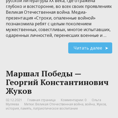
русской литературы XX века, где отражена
глубоко и всесторонне, во всех своих проявлениях
Великая Отечественная война. Медиа-
презентация «Строки, опаленные войной»
познакомила ребят с целым поколением
мужественных, совестливых, многое испытавших,
одаренных личностей, перенесших военные и …
Читать далее
Маршал Победы —
Георгий Константинович
Жуков
02.12.2021
Главная страница
Комментарии: 0
Ольга
Муляева
Метки:
Великая Отечественная война
,
война
,
Жуков
,
история
,
память
,
патриотическое воспитание