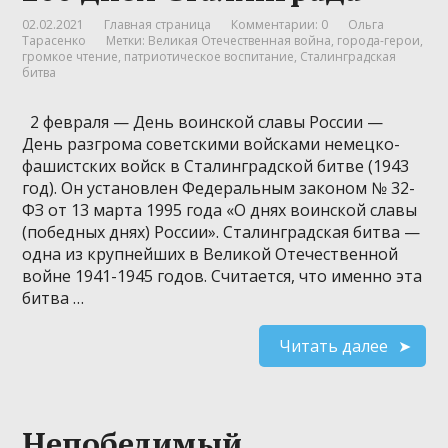
02.02.2021
Главная страница
Комментарии: 0
Ольга
Тарасенко
Метки:
Великая Отечественная война
,
города-герои
,
громкое чтение
,
патриотическое воспитание
,
Сталинградская
битва
2 февраля — День воинской славы России —
День разгрома советскими войсками немецко-
фашистских войск в Сталинградской битве (1943
год). Он установлен Федеральным законом № 32-
ФЗ от 13 марта 1995 года «О днях воинской славы
(победных днях) России». Сталинградская битва —
одна из крупнейших в Великой Отечественной
войне 1941-1945 годов. Считается, что именно эта
битва …
Читать далее
Непобедимый