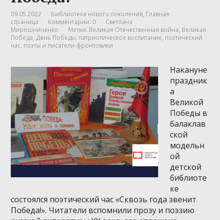
09.05.2022
Библиотека нового поколения
,
Главная
страница
Комментарии: 0
Светлана
Мирошниченко
Метки:
Великая Отечественная война
,
Великая
Победа
,
День Победы
,
патриотическое воспитание
,
поэтический
час
,
поэты и писатели-фронтовики
Накануне
праздник
а
Великой
Победы в
балаклав
ской
модельн
ой
детской
библиоте
ке
состоялся поэтический час «Сквозь года звенит
Победа!». Читатели вспомнили прозу и поэзию