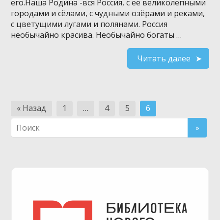
его.Наша Родина -вся Россия, с её великолепными
городами и сёлами, с чудными озёрами и реками,
с цветущими лугами и полянами. Россия
необычайно красива. Необычайно богаты …
Читать далее
Навигация
« Назад
1
…
4
5
6
по
записям