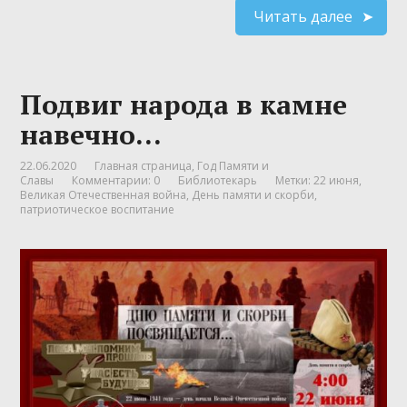
Читать далее
Подвиг народа в камне
навечно…
22.06.2020
Главная страница
,
Год Памяти и
Славы
Комментарии: 0
Библиотекарь
Метки:
22 июня
,
Великая Отечественная война
,
День памяти и скорби
,
патриотическое воспитание