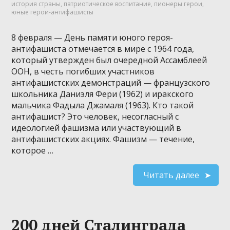
история страны
,
патриотическое воспитание
,
пионеры герои
,
юные герои-антифашисты
8 февраля — День памяти юного героя-
антифашиста отмечается в мире с 1964 года,
который утвержден был очередной Ассамблеей
ООН, в честь погибших участников
антифашистских демонстраций — французского
школьника Даниэля Фери (1962) и иракского
мальчика Фадыла Джамаля (1963). Кто такой
антифашист? Это человек, несогласный с
идеологией фашизма или участвующий в
антифашистских акциях. Фашизм — течение,
которое …
Читать далее
200 дней Сталинграда