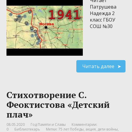
Читает
Патрушева
Надежда 2
класс ГБОУ
СОШ №30
Читать далее
Стихотворение С.
Феоктистова «Детский
плач»
08.05.2020
Год Памяти и Славы
Комментарии:
0
Библиотекарь
Метки:
75 лет Победы
,
акция
,
дети войны
,