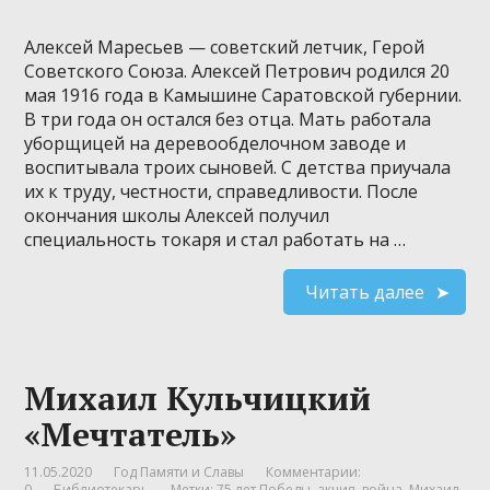
Алексей Маресьев — советский летчик, Герой
Советского Союза. Алексей Петрович родился 20
мая 1916 года в Камышине Саратовской губернии.
В три года он остался без отца. Мать работала
уборщицей на деревообделочном заводе и
воспитывала троих сыновей. С детства приучала
их к труду, честности, справедливости. После
окончания школы Алексей получил
специальность токаря и стал работать на …
Читать далее
Михаил Кульчицкий
«Мечтатель»
11.05.2020
Год Памяти и Славы
Комментарии:
0
Библиотекарь
Метки:
75 лет Победы
,
акция
,
война
,
Михаил