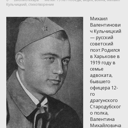
Кульчицкий
,
стихотворение
Михаил
Валентинови
ч Кульчицкий
— русский
советский
поэт.Родился
в Харькове в
1919 году в
семье
адвоката,
бывшего
офицера 12-
го
драгунского
Стародубског
о полка,
Валентина
Михайловича