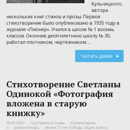
Кульчицкого,
автора
нескольких книг стихов и прозы. Первое
стихотворение было опубликовано в 1935 году в
журнале «Пионер». Учился в школе № 1 восемь
классов. Окончив десятилетнюю школу № 30,
работал плотником, чертёжником …
Читать далее
Стихотворение Светланы
Одинокой «Фотография
вложена в старую
книжку»
09.05.2020
Год Памяти и Славы
Комментарии:
0
Библиотекарь
Метки:
75 лет Победы
,
акция
,
война
,