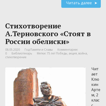
Читать далее
Стихотворение
А.Терновского «Стоят в
России обелиски»
08.05.2020
Год Памяти и Славы
Комментарии:
0
Библиотекарь
Метки:
75 лет Победы
,
акция
,
война
,
стихотворение
Чит
ает
Клю
кин
Арте
м, 2
клас
с