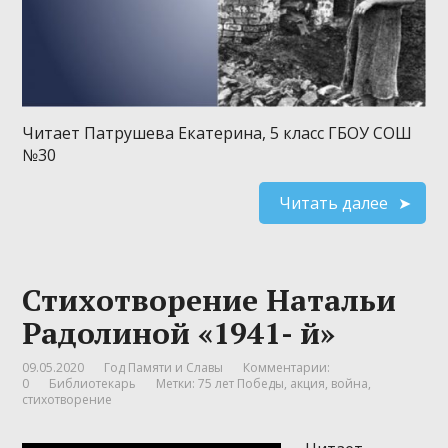
Читает Патрушева Екатерина, 5 класс ГБОУ СОШ
№30
Читать далее
Стихотворение Натальи
Радолиной «1941- й»
09.05.2020
Год Памяти и Славы
Комментарии:
0
Библиотекарь
Метки:
75 лет Победы
,
акция
,
война
,
стихотворение