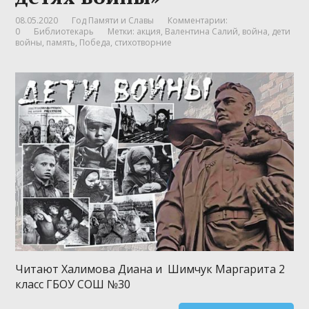
08.05.2020
Год Памяти и Славы
Комментарии:
0
Библиотекарь
Метки:
акция
,
Валентина Салий
,
война
,
дети
войны
,
память
,
Победа
,
стихотворние
Читают Халимова Диана и Шимчук Маргарита 2
класс ГБОУ СОШ №30