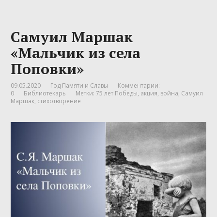
Самуил Маршак
«Мальчик из села
Поповки»
09.05.2020
Год Памяти и Славы
Комментарии:
0
Библиотекарь
Метки:
75 лет Победы
,
акция
,
война
,
Самуил
Маршак
,
стихотворение