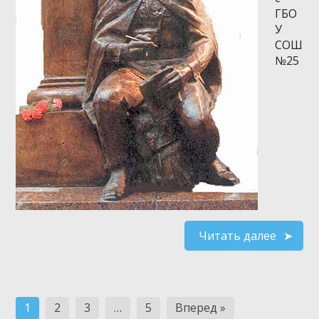
ГБО
У
СОШ
№25
Читать далее
Навигация
1
2
3
…
5
Вперед »