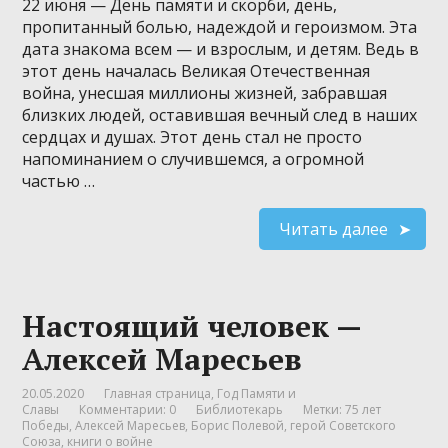
22 июня — День памяти и скорби, день,
пропитанный болью, надеждой и героизмом. Эта
дата знакома всем — и взрослым, и детям. Ведь в
этот день началась Великая Отечественная
война, унесшая миллионы жизней, забравшая
близких людей, оставившая вечный след в наших
сердцах и душах. Этот день стал не просто
напоминанием о случившемся, а огромной
частью …
Читать далее
Настоящий человек —
Алексей Маресьев
20.05.2020
Главная страница
,
Год Памяти и
Славы
Комментарии: 0
Библиотекарь
Метки:
75 лет
Победы
,
Алексей Маресьев
,
Борис Полевой
,
герой Советского
Союза
,
книги о войне