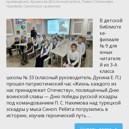
краеведение
,
Крымская (Восточная) война
,
Павел Степанович
Нахимов
,
Синопское сражение
В детской
библиоте
ке-
филиале
№ 9 для
юных
читателе
й из 3-А
класса
школы № 33 (классный руководитель Дукина Е. П.)
прошёл патриотический час «Жизнь каждого из
нас принадлежит Отечеству», посвящённый Дню
воинской славы — Дню победы русской эскадры
под командованием П. С. Нахимова над турецкой
эскадры у мыса Синоп. Ребята погрузились в
историю, изучив героический путь …