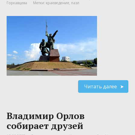
Горкавцева
Метки:
краеведение
,
пазл
Читать далее
Владимир Орлов
собирает друзей