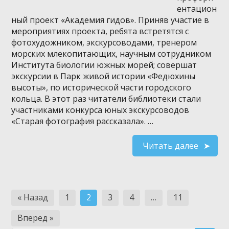
ентацион
ный проект «Академия гидов». Приняв участие в
мероприятиях проекта, ребята встретятся с
фотохудожником, экскурсоводами, тренером
морских млекопитающих, научным сотрудником
Института биологии южных морей; совершат
экскурсии в Парк живой истории «Федюхины
высоты», по исторической части городского
кольца. В этот раз читатели библиотеки стали
участниками конкурса юных экскурсоводов
«Старая фотография рассказала». …
Читать далее
Навигация
« Назад
1
2
3
4
…
11
по
Вперед »
записям