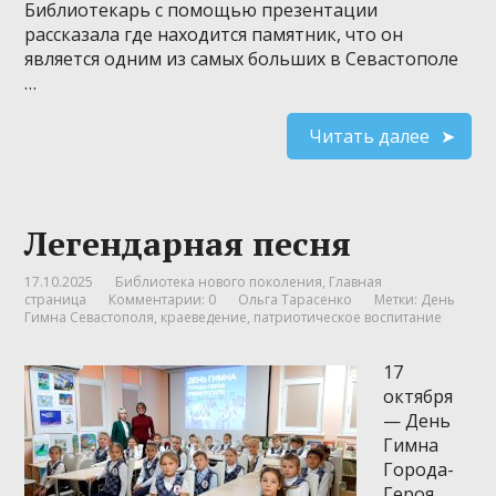
Библиотекарь с помощью презентации
рассказала где находится памятник, что он
является одним из самых больших в Севастополе
…
Читать далее
Легендарная песня
17.10.2025
Библиотека нового поколения
,
Главная
страница
Комментарии: 0
Ольга Тарасенко
Метки:
День
Гимна Севастополя
,
краеведение
,
патриотическое воспитание
17
октября
— День
Гимна
Города-
Героя