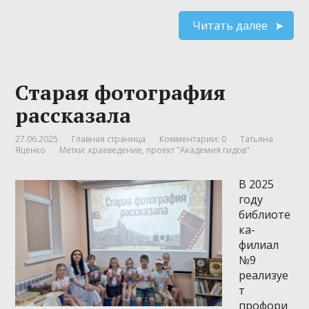
Читать далее
Старая фотография
рассказала
27.06.2025
Главная страница
Комментарии: 0
Татьяна
Яценко
Метки:
краеведение
,
проект "Академия гидов"
В 2025
году
библиоте
ка-
филиал
№9
реализуе
т
профори