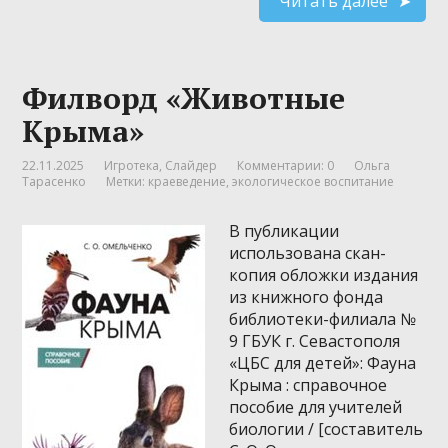
Читать далее
Филворд «Животные
Крыма»
22.11.2025
Игротека
,
Слайдер
Комментарии: 0
Ольга
Тарасенко
Метки:
краеведение
,
экологическое воспитание
В публикации
использована скан-
копия обложки издания
из книжного фонда
библиотеки-филиала №
9 ГБУК г. Севастополя
«ЦБС для детей»: Фауна
Крыма : справочное
пособие для учителей
биологии / [составитель