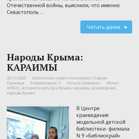
Отечественной войны, выяснили, что именно
Севастополь …
Читать далее
Народы Крыма:
КАРАИМЫ
30.10.2025
Библиотека нового поколения
,
Главная
страница
Комментарии: 0
Оксана Шевченко
Метки:
АНКОС
,
история и культура Крыма
,
караимы
,
краеведение
,
народы Крыма
В Центре
краеведения
модельной детской
библиотеки- филиала
N 9 «Библиокрай»