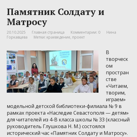
Памятник Солдату и
Матросу
20.10.2025
Главная страница
Комментарии: 0
Нина
Горкавцева
Метки:
краеведение
,
проект
В
творческ
ом
простран
стве
«Читаем,
творим,
играем»
модельной детской библиотеки-филиала № 9 в
рамках проекта «Наследие Севастополя — детям»
для читателей из 4-В класса школы № 33 (классный
руководитель Глушкова Н. М.) состоялся
исторический час «Памятник Солдату и Матросу».