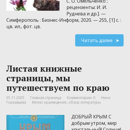
С. О. Омельченко ;
рецензенты: И. И.
Руднева и др.]. —
Симферополь : Бизнес-Информ, 2020. — 255, [1] с. :
цв. ил., фот. цв.
Читать далее
Листая книжные
страницы, мы
путешествуем по краю
01.11.2025
Главная страница
Комментарии: 0
Нина
Горкавцева
Метки:
краеведение
,
обзор литературы
ДОБРЫЙ КРЫМ С
добрым утром, мир
хрустальный! Солнце!