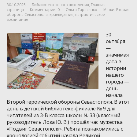
30.10.2025
Библиотека нового поколения
,
Главная
страница
Комментарии: 0
Ольга Тарасенко
Метки:
Вторая
оборона Севастополя
,
краеведение
,
патриотическое
воспитание
30
октября
—
значимая
дата в
истории
нашего
города —
день
начала
Второй героической обороны Севастополя. В этот
день в детской библиотеке-филиале № 9 для
читателей из 3-В класса школы № 33 (классный
руководитель Лоза Ю. В.) прошёл час мужества
«Подвиг Севастополя». Ребята познакомились с
хронологией событий начала Великой