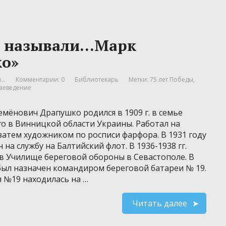
ы называли…Марк
о»
..
Комментарии: 0
Библиотекарь
Метки:
75 лет Победы
,
аеведение
мёнович Драпушко родился в 1909 г. в семье
о в Винницкой области Украины. Работал на
затем художником по росписи фарфора. В 1931 году
 на службу на Балтийский флот. В 1936-1938 гг.
 в Училище береговой обороны в Севастополе. В
 был назначен командиром береговой батареи № 19.
я №19 находилась на …
Читать далее