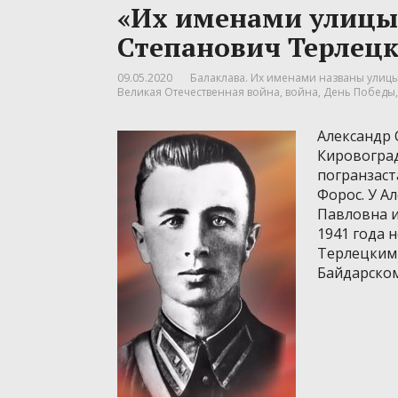
«Их именами улицы
Степанович Терлец
09.05.2020
Балаклава. Их именами названы улицы.
Великая Отечественная война
,
война
,
День Победы
Александр 
Кировоград
погранзаст
Форос. У А
Павловна и
1941 года 
Терлецким 
Байдарском