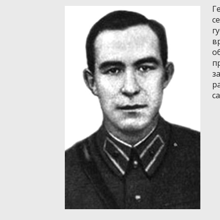
Г
с
г
в
о
п
з
р
с