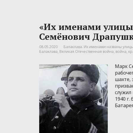
«Их именами улиц
Семёнович Драпушк
08.05.2020
Балаклава. Их именами названы улицы.
Балаклава
,
Великая Отечественная война
,
война
,
кр
Марк Се
рабочег
шахте, 
призван
служил
1940 г.
Батаре