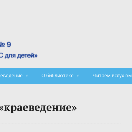
аеведение
О библиотеке
Читаем вслух вм
 «краеведение»