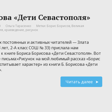
ова «Дети Севастополя»
0
Ольга Тарасенко
Метки:
Борис Борисов
,
Великая
ия
,
краеведение
,
рисунок
х постоянных и активных читателей — Злата
 лет, 2-А класс СОШ № 33) прислала нам
к книге Бориса Борисова «Дети Севастополя». Вот
ё письма:«Рисунок на мой любимый рассказ «Борис
спитывает характер» из книги Б. Борисова «Дети
».
Читать далее