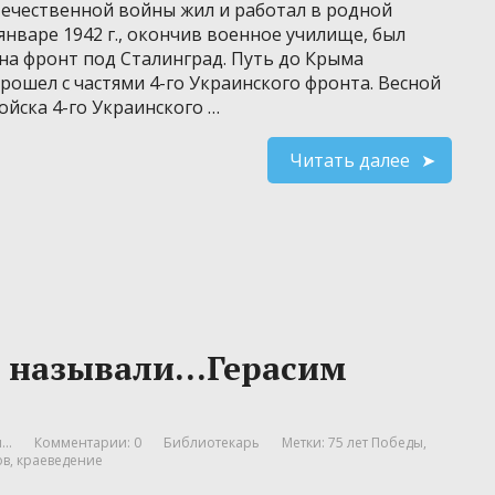
ечественной войны жил и работал в родной
январе 1942 г., окончив военное училище, был
на фронт под Сталинград. Путь до Крыма
рошел с частями 4-го Украинского фронта. Весной
ойска 4-го Украинского …
Читать далее
 называли…Герасим
..
Комментарии: 0
Библиотекарь
Метки:
75 лет Победы
,
ов
,
краеведение