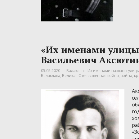
«Их именами улиц
Васильевич Аксюти
05.05.2020
Балаклава. Их именами названы улицы.
Балаклава
,
Великая Отечественная война
,
война
,
кр
Ак
се
об
го
хо
ра
«З
ар