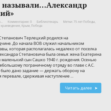
 называли…Александр
кий»
..
Комментарии: 0
Библиотекарь
Метки:
75 лет Победы
,
,
краеведение
,
Крым
,
Победа
Степанович Терлецкий родился на
чине. До начала ВОВ служил начальником
авы, которая располагалась недалеко от поселка
лександра Степановича была семья: жена Екатерина
 маленький сын Сашко 1940 г. рождения. Осенью
небольшому пограничному отряду во главе с А.С.
было дано задание — держать оборону на
 перевале, сдерживая наступление …
Читать далее