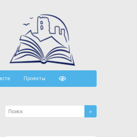
есте
Проекты