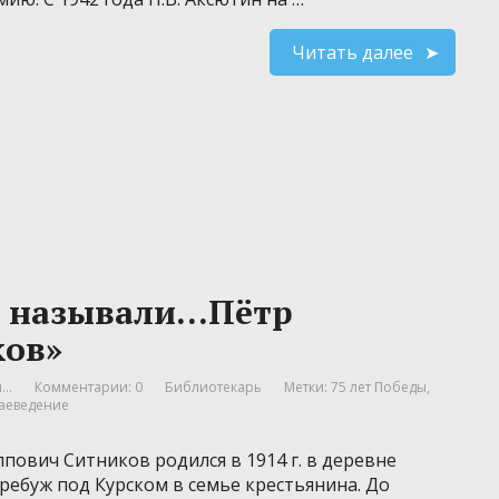
Читать далее
ы называли…Пётр
ков»
..
Комментарии: 0
Библиотекарь
Метки:
75 лет Победы
,
аеведение
пович Ситников родился в 1914 г. в деревне
ебуж под Курском в семье крестьянина. До