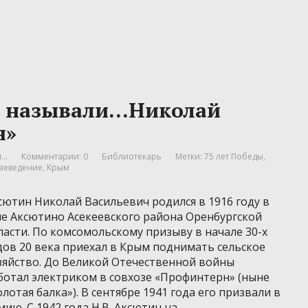
ы называли…Николай
н»
..
Комментарии: 0
Библиотекарь
Метки:
75 лет Победы
,
аеведение
,
Крым
сютин Николай Васильевич родился в 1916 году в
ле Аксютино Асекеевского района Оренбургской
ласти. По комсомольскому призыву в начале 30-х
дов 20 века приехал в Крым поднимать сельское
зяйство. До Великой Отечественной войны
ботал электриком в совхозе «Профинтерн» (ныне
олотая балка»). В сентябре 1941 года его призвали в
мию. С 1942 года Н.В. Аксютин на …