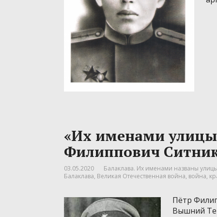
«Их именами улиц
Филиппович Ситни
03.05.2020
Балаклава. Их именами названы улицы.
Балаклава
,
Великая Отечественная война
,
война
,
кр
Пётр Филип
Вышний Тер