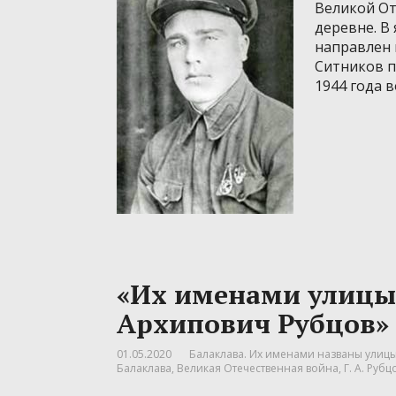
Великой От
деревне. В 
направлен 
Ситников п
1944 года в
«Их именами улицы
Архипович Рубцов»
01.05.2020
Балаклава. Их именами названы улицы.
Балаклава
,
Великая Отечественная война
,
Г. А. Рубц