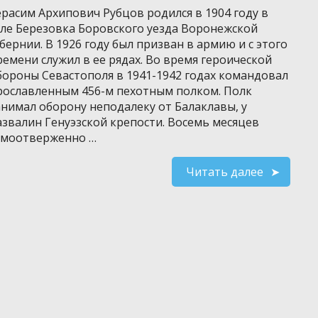
ерасим Архипович Рубцов родился в 1904 году в
еле Березовка Боровского уезда Воронежской
убернии. В 1926 году был призван в армию и с этого
ремени служил в ее рядах. Во время героической
бороны Севастополя в 1941-1942 годах командовал
рославленным 456-м пехотным полком. Полк
анимал оборону неподалеку от Балаклавы, у
азвалин Генуэзской крепости. Восемь месяцев
амоотверженно …
Читать далее