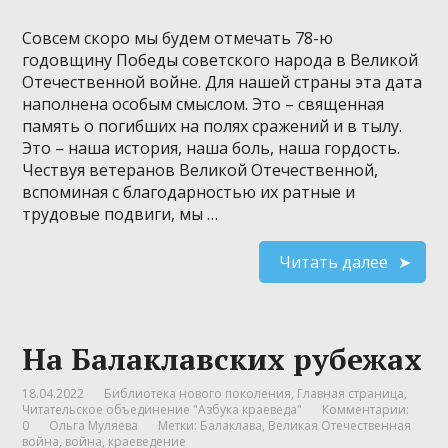
Совсем скоро мы будем отмечать 78-ю
годовщину Победы советского народа в Великой
Отечественной войне. Для нашей страны эта дата
наполнена особым смыслом. Это – священная
память о погибших на полях сражений и в тылу.
Это – наша история, наша боль, наша гордость.
Чествуя ветеранов Великой Отечественной,
вспоминая с благодарностью их ратные и
трудовые подвиги, мы …
Читать далее
На Балаклавских рубежах
18.04.2022
Библиотека нового поколения
,
Главная страница
,
Читательское объединение "Азбука краеведа"
Комментарии:
0
Ольга Муляева
Метки:
Балаклава
,
Великая Отечественная
война
,
война
,
краеведение