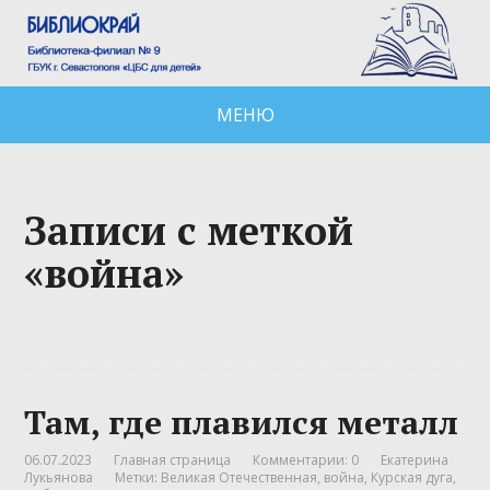
МЕНЮ
Записи с меткой
«война»
Там, где плавился металл
06.07.2023
Главная страница
Комментарии: 0
Екатерина
Лукьянова
Метки:
Великая Отечественная
,
война
,
Курская дуга
,