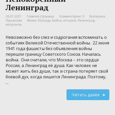
Ленинград
26.01.2021
Главная страница
Комментарии: 0
Екатерина
Лукьянова
Метки:
блокада
,
война
,
история
,
Ленинград
,
метроном
Невозможно без слез и содрогания вспоминать о
событиях Великой Отечественной войны. 22 июня
1941 года фашисты без объявления войны
перешли границу Советского Союза. Началась
война. Они считали, что Москва – это сердце
России, а Ленинград её душа. Как человек не
может жить без души, так и страна потеряет свой
боевой дух, когда лишится Ленинграда. Поэтому,
…
Читать далее