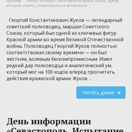
Муляева
Метки:
Великая Отечественная война
,
война
,
Жуков
,
история
,
память
,
патриотическое воспитание
Георгий Константинович Жуков — легендарный
советский полководец, маршал Советского
Союза, который был одной из ключевых фигур
Красной армии во время Великой Отечественной
войны. Полководец Георгий Жуков полностью
соответствовал своему времени — он был
жёстким, волевым бескомпромиссным. Имел
редкий дар полководца и аналитический ум,
который мог на 100 ходов вперёд просчитать
действия вражеской армии. Жуков …
Читать далее
День информации
«Севастополь. Испытание