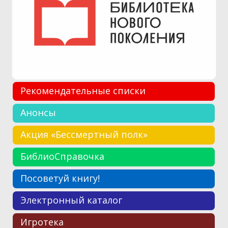
Рекомендательные списки
Анонсы
Акция «Бессмертный полк»
БиблиоСправочка
Посоветуй книгу!
Электронный каталог
Игротека