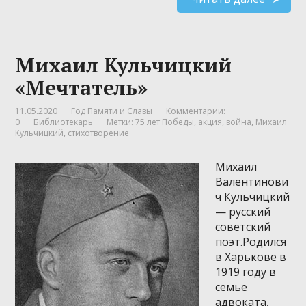
Михаил Кульчицкий
«Мечтатель»
11.05.2020
Год Памяти и Славы
Комментарии:
0
Библиотекарь
Метки:
75 лет Победы
,
акция
,
война
,
Михаил
Кульчицкий
,
стихотворение
Михаил
Валентинови
ч Кульчицкий
— русский
советский
поэт.Родился
в Харькове в
1919 году в
семье
адвоката,