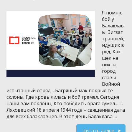
Я помню
бой у
Балаклав
ы, Зигзаг
траншей,
идущих в
ряд, Как
шел на
них за
город
славы
Войной
испытанный отряд… Багряный мак покрыл те
склоны, Где кровь лилась и бой гремел. Сегодня
наши вам поклоны, Кто победить врага сумел… Г.
Ляховецкий 18 апреля 1944 года – священная дата
для всех балаклавцев. В этот день Балаклава …
Читать далее