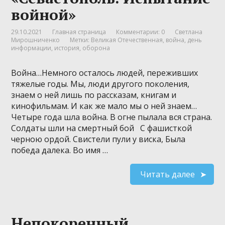
войной»
29.10.2021
Главная страница
Комментарии: 0
Светлана
Мирошниченко
Метки:
Великая Отечественная
,
война
,
день
информации
,
история
,
оборона
Война…Немного осталось людей, переживших
тяжелые годы. Мы, люди другого поколения,
знаем о ней лишь по рассказам, книгам и
кинофильмам. И как же мало мы о ней знаем…
Четыре года шла война. В огне пылала вся страна.
Солдаты шли на смертный бой С фашисткой
черною ордой. Свистели пули у виска, Была
победа далека. Во имя …
Читать далее
Непокоренный