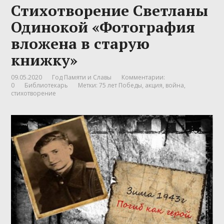
Стихотворение Светланы
Одинокой «Фотография
вложена в старую
книжку»
09.05.2020
Год Памяти и Славы
Комментарии:
0
Библиотекарь
Метки:
75 лет Победы
,
акция
,
война
,
стихотворение