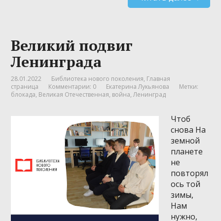
Великий подвиг
Ленинграда
28.01.2022
Библиотека нового поколения
,
Главная
страница
Комментарии: 0
Екатерина Лукьянова
Метки:
блокада
,
Великая Отечественная
,
война
,
Ленинград
Чтоб
снова На
земной
планете
не
повторял
ось той
зимы,
Нам
нужно,