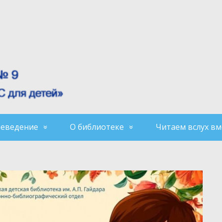
аеведение
О библиотеке
Читаем вслух вм