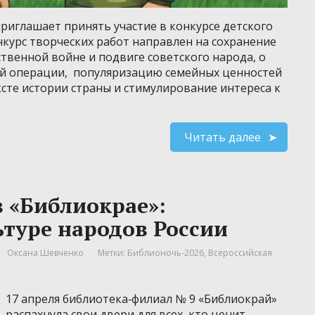
риглашает принять участие в конкурсе детского
нкурс творческих работ направлен на сохранение
твенной войне и подвиге советского народа, о
ой операции, популяризацию семейных ценностей
ксте истории страны и стимулирование интереса к
Читать далее
в «Библиокрае»:
ьтуре народов России
Оксана Шевченко
Метки:
Библионочь-2026
,
Всероссийская
17 апреля библиотека‑филиал № 9 «Библиокрай»
распахнула свои двери для всех, кто ценит