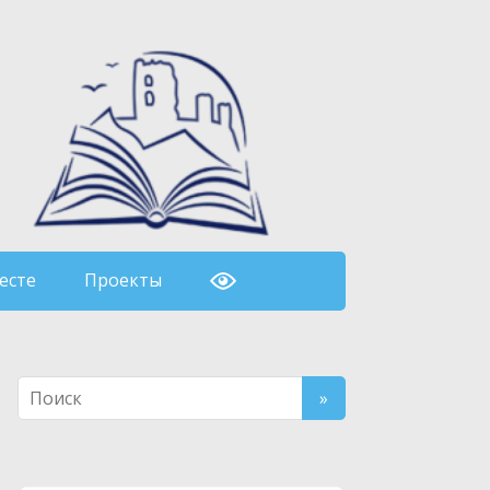
есте
Проекты