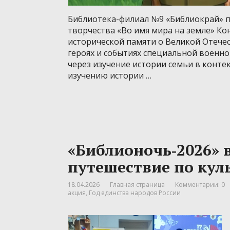
Библиотека-филиал №9 «Библиокрай» п
творчества «Во имя мира на земле» Ко
исторической памяти о Великой Отечес
героях и событиях специальной военн
через изучение истории семьи в конте
изучению истории …
«Библионочь‑2026» 
путешествие по кул
18.04.2026
Главная страница
Комментарии: 0
акция
,
Год единства народов России