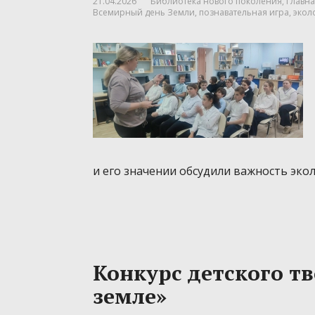
21.04.2026
Библиотека нового поколения
,
Главна
Всемирный день Земли
,
познавательная игра
,
экол
и его значении обсудили важность эко
Конкурс детского т
земле»