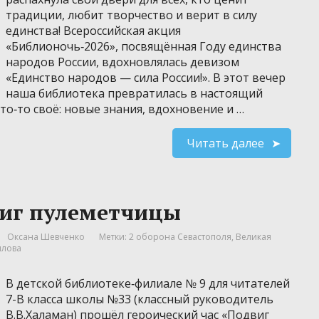
традиции, любит творчество и верит в силу
единства! Всероссийская акция
«Библионочь‑2026», посвящённая Году единства
народов России, вдохновлялась девизом
«Единство народов — сила России!». В этот вечер
наша библиотека превратилась в настоящий
то‑то своё: новые знания, вдохновение и …
Читать далее
виг пулеметчицы
Оксана Шевченко
Метки:
2 оборона Севастополя
,
Великая
илова
В детской библиотеке‑филиале № 9 для читателей
7-В класса школы №33 (классный руководитель
В.В.Халаман) прошёл героический час «Подвиг