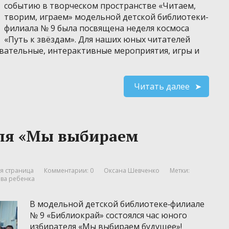
событию в творческом пространстве «Читаем,
творим, играем» модельной детской библиотеки-
филиала № 9 была посвящена неделя космоса
«Путь к звёздам». Для наших юных читателей
вательные, интерактивные мероприятия, игры и
Читать далее
еля «Мы выбираем
я страница
Комментарии: 0
Оксана Шевченко
Метки:
ва ребенка
В модельной детской библиотеке‑филиале
№ 9 «Библиокрай» состоялся час юного
избирателя «Мы выбираем будущее»!