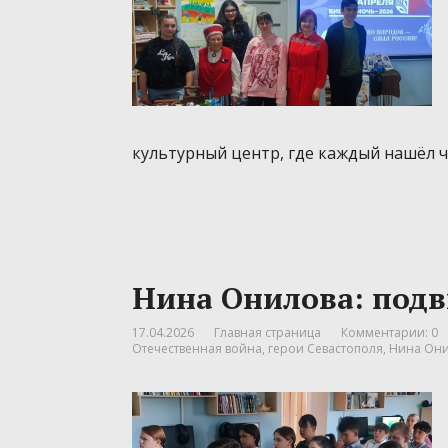
культурный центр, где каждый нашёл ч
Нина Онилова: под
17.04.2026
Главная страница
Комментарии: 0
Отечественная война
,
герои Севастополя
,
Нина Он