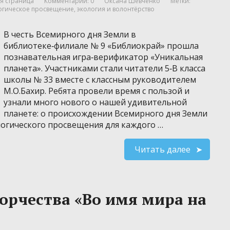
я страница
Комментарии: 0
Оксана Шевченко
Метки:
огическое просвещение
,
экология и волонтёрство
В честь Всемирного дня Земли в
библиотеке‑филиале № 9 «Библиокрай» прошла
познавательная игра‑верификатор «Уникальная
планета». Участниками стали читатели 5‑В класса
школы № 33 вместе с классным руководителем
М.О.Бахир. Ребята провели время с пользой и
узнали много нового о нашей удивительной
планете: о происхождении Всемирного дня Земли
логического просвещения для каждого …
Читать далее
ворчества «Во имя мира на