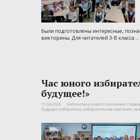
были подготовлены интересные, позна
викторины. Для читателей 3-В класса …
Час юного избират
будущее!»
15.04.2026
Библиотека нового поколения
,
Главна
будущие избиратели
,
избирательная кампания
,
пра