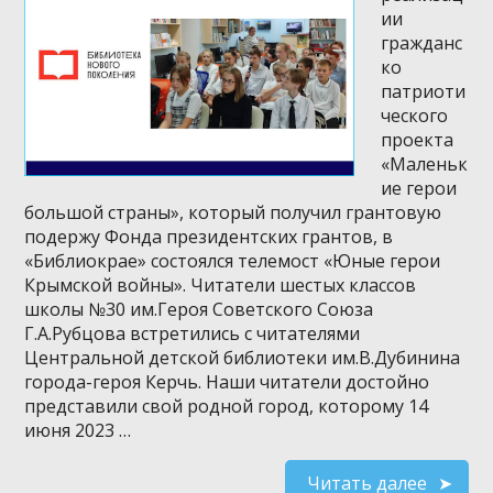
ии
гражданс
ко
патриоти
ческого
проекта
«Маленьк
ие герои
большой страны», который получил грантовую
подержу Фонда президентских грантов, в
«Библиокрае» состоялся телемост «Юные герои
Крымской войны». Читатели шестых классов
школы №30 им.Героя Советского Союза
Г.А.Рубцова встретились с читателями
Центральной детской библиотеки им.В.Дубинина
города-героя Керчь. Наши читатели достойно
представили свой родной город, которому 14
июня 2023 …
Читать далее