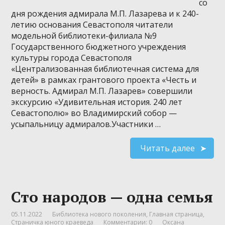
со
дня рождения адмирала М.П. Лазарева и к 240-
летию основания Севастополя читатели
модельной библиотеки-филиала №9
Государственного бюджетного учреждения
культуры города Севастополя
«Централизованная библиотечная система для
детей» в рамках грантового проекта «Честь и
верность. Адмирал М.П. Лазарев» совершили
экскурсию «Удивительная история. 240 лет
Севастополю» во Владимирский собор —
усыпальницу адмиралов.Участники …
Читать далее
Сто народов — одна семья
05.11.2022
Библиотека нового поколения
,
Главная страница
,
Страничка юного краеведа
Комментарии: 0
Оксана