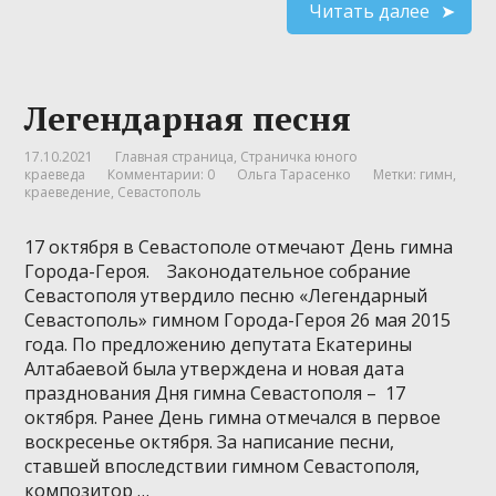
Читать далее
Легендарная песня
17.10.2021
Главная страница
,
Страничка юного
краеведа
Комментарии: 0
Ольга Тарасенко
Метки:
гимн
,
краеведение
,
Севастополь
17 октября в Севастополе отмечают День гимна
Города-Героя. Законодательное собрание
Севастополя утвердило песню «Легендарный
Севастополь» гимном Города-Героя 26 мая 2015
года. По предложению депутата Екатерины
Алтабаевой была утверждена и новая дата
празднования Дня гимна Севастополя – 17
октября. Ранее День гимна отмечался в первое
воскресенье октября. За написание песни,
ставшей впоследствии гимном Севастополя,
композитор …