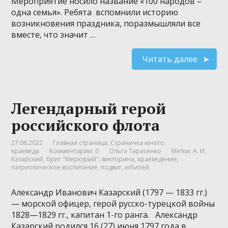
Мероприятие носило название «100 народов –
одна семья». Ребята вспомнили историю
возникновения праздника, поразмышляли все
вместе, что значит …
Читать далее
Легендарный герой
российского флота
27.06.2022
Главная страница
,
Страничка юного
краеведа
Комментарии: 0
Ольга Тарасенко
Метки:
А. И.
Казарский
,
бриг "Меркурий"
,
викторина
,
краеведение
,
патриотическое воспитание
,
подвиг
,
юбилей
Александр Иванович Казарский (1797 — 1833 гг.)
— морской офицер, герой русско-турецкой войны
1828—1829 гг., капитан 1-го ранга. Александр
Казарский родился 16 (27) июня 1797 года в