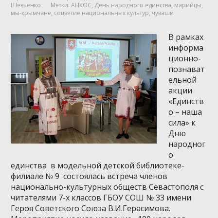
Шевченко
Метки:
АНКОС
,
День народного единства
,
марийцы
,
мы-крымчане
,
соцветие национальных культур
,
чуваши
В рамках
информа
ционно-
познават
ельной
акции
«Единств
о – наша
сила» к
Дню
народног
о
единства в модельной детской библиотеке-
филиале № 9 состоялась встреча членов
национально-культурных обществ Севастополя с
читателями 7-х классов ГБОУ СОШ № 33 имени
Героя Советского Союза В.И.Герасимова.