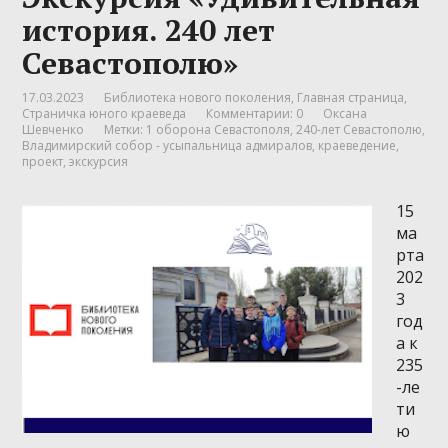
история. 240 лет
Севастополю»
17.03.2023
Библиотека нового поколения
,
Главная страница
,
Страничка юного краеведа
Комментарии: 0
Оксана
Шевченко
Метки:
1 оборона Севастополя
,
240-лет Севастополю
,
Владимирский собор - усыпальница адмиралов
,
краеведение
,
проект
,
экскурсия
15
ма
рта
202
3
год
а к
235
-ле
ти
ю