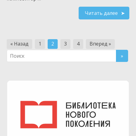
Читать далее
Навигация
« Назад
1
2
3
4
Вперед »
по
записям