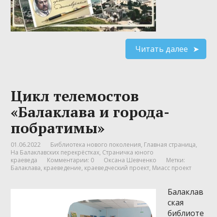
Читать далее
Цикл телемостов
«Балаклава и города-
побратимы»
01.06.2022
Библиотека нового поколения
,
Главная страница
,
На Балаклавских перекрёстках
,
Страничка юного
краеведа
Комментарии: 0
Оксана Шевченко
Метки:
Балаклава
,
краеведение
,
краеведческий проект
,
Миасс проект
Балаклав
ская
библиоте