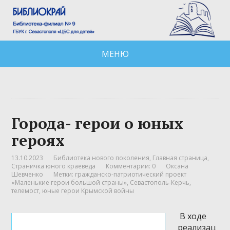
МЕНЮ
Города- герои о юных
героях
13.10.2023
Библиотека нового поколения
,
Главная страница
,
Страничка юного краеведа
Комментарии: 0
Оксана
Шевченко
Метки:
гражданско-патриотический проект
«Маленькие герои большой страны»
,
Севастополь-Керчь
,
телемост
,
юные герои Крымской войны
⁣ В ходе
реализац