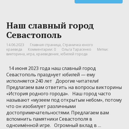
Наш славный город
Севастополь
14.06.2023
Главная страница
,
Страничка юного
краеведа
Комментарии: 0
Ольга Тарасенко
Метки:
викторина
,
игра
,
краеведение
,
юбилей города
14 июня 2023 года наш славный город
Севастополь празднует юбилей — ему
исполняется 240 лет Дорогие читатели!
Предлагаем вам ответить на вопросы викторины
«История родного города». Наш город часто
называют «музеем под открытым небом», потому
что он изобилует различными
достопримечательностями. Предлагаем вам
вспомнить памятники Севастополя в
одноимённой игре. Огромный вклад в …