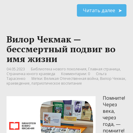
Читать далее
Вилор Чекмак —
бессмертный подвиг во
имя жизни
04.05.2023
Библиотека нового поколения
,
Главная страница
,
Страничка юного краеведа
Комментарии: 0
Ольга
Тарасенко
Метки:
Великая Отечественная война
,
Вилор Чекмак
,
краеведение
,
патриотическое воспитание
Помните!
Через
века,
через
года, —
помните!