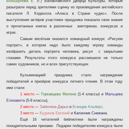
Большунова Е. В.
) Балаклавского Дворца Культуры, которые
разыграли перед зрителями сценку из произведения английского
писателя Л. Кэрролла «Алиса в Стране чудес». После
выступления актёров участники праздника показали свои знания
о прочитанных книгах в различных
викторинах, конкурсах и
играх.
Самым весёлым оказался командный конкурс «Рисуем
портрет», в котором надо было каждому игроку команды
изобразить деталь портрета человека, рисуя
с закрытыми
глазами. Результаты этого конкурса рассмешили не только
самих художников, но и всех присутствующих.
Кульминацией праздника стало награждение
победителей и призёров конкурса летнего чтения. В этом году
ими стали:
1 место
—
Горкавцева Милена
(1-4 классы) и
Мальцева
Елизавета
(5-9 классы),
2 место
—
Забелина Дарья
и
Бганцев Альберт
,
3 место
—
Кудинов Евгений
и
Калачник Снежана
.
Ещё 16 читателей библиотеки были награждены
поощрительными призами.
Подарки победителям конкурса были