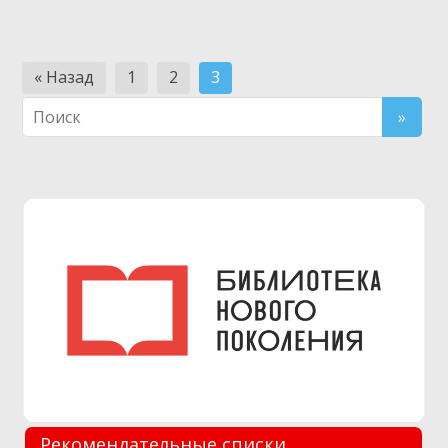
Навигация
« Назад
1
2
3
по
записям
Рекомендательные списки