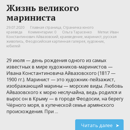
Жизнь великого
мариниста
29.07.2020
Главная страница
,
Страничка юного
краеведа
Комментарии: 0
Ольга Тарасенко
Метки:
Иван
Константинович Айвазовский
,
краеведение
,
маринист
,
русская
живопись
,
Феодосийская картинная галерея
,
художник
,
юбилей
29 июля — день рождения одного из самых
известных в мире художников-маринистов —
Ивана Константиновича Айвазовского (1817 —
1900 гг.). Маринист — это художник-пейзажист,
изображающий марины — морские виды. Любовь
Айвазовского к морю неслучайна, ведь родился и
вырос он в Крыму — в городе Феодосии, на берегу
Чёрного моря, в купеческой семье армянского
происхождения. При …
Читать далее