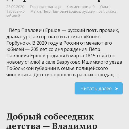
28.09.2020
Главная страница
Комментарии: 0
Ольга
Тарасенко
Метки:
Пётр Павлович Ершов
,
русский поэт
,
сказка
,
юбилей
Пётр Павлович Ершов — русский поэт, прозаик,
драматург, автор сказки в стихах «Конёк-
Горбунок». В 2020 году в России отмечают его
юбилей — 205 лет со дня рождения. Пётр
Павлович Ершов родился 6 марта 1815 года (по
новому стилю) в селе Безруково Ишимского уезда
Тобольской губернии в семье полицейского
чиновника. Детство прошло в разных городах, …
Читать далее
Добрый собеседник
детства — Владимир