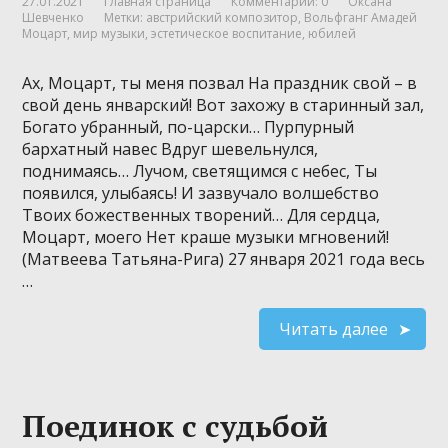
27.01.2021
Главная страница
Комментарии: 0
Оксана
Шевченко
Метки:
австрийский композитор
,
Вольфганг Амадей
Моцарт
,
мир музыки
,
эстетическое воспитание
,
юбилей
Ах, Моцарт, ты меня позвал На праздник свой – в
свой день январский! Вот захожу в старинный зал,
Богато убранный, по-царски… Пурпурный
бархатный навес Вдруг шевельнулся,
поднимаясь… Лучом, светящимся с небес, Ты
появился, улыбаясь! И зазвучало волшебство
Твоих божественных творений… Для сердца,
Моцарт, моего Нет краше музыки мгновений!
(Матвеева Татьяна-Рига) 27 января 2021 года весь
…
Читать далее
Поединок с судьбой