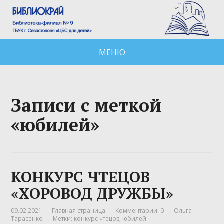
МЕНЮ
Записи с меткой
«юбилей»
КОНКУРС ЧТЕЦОВ
«ХОРОВОД ДРУЖБЫ»
09.02.2021
Главная страница
Комментарии: 0
Ольга
Тарасенко
Метки:
конкурс чтецов
,
юбилей