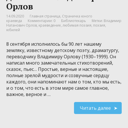
Орлов
14.09.2020
Главная страница
,
Страничка юного
краеведа
Комментарии: 0
Библиотекарь
Метки:
Владимир
Натанович Орлов
,
краеведение
,
любимая поэзия
,
поэзия
,
юбилей
8 сентября исполнилось бы 90 лет нашему
земляку, известному детскому поэту, драматургу,
переводчику Владимиру Орлову (1930–1999). Он
написал много замечательных стихотворений,
сказок, пьес… Простые, верные и настоящие,
полные зрелой мудрости и созвучные сердцу
каждого, они напоминают нам о том, кто мы есть,
и о том, что есть в этом мире самое главное,
важное, верное и …
Читать далее