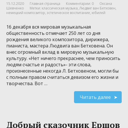
15.12.2020
Главная страница
Комментарии: 0
Оксана
Шевченко
Метки:
классическая музыка
,
Людвиг ван Бетховен
,
немецкий композитор
,
эстетическое воспитание
,
юбилей
16 декабря вся мировая музыкальная
общественность отмечает 250 лет со дня
рождения великого композитора, дирижера,
пианиста, мастера Людвига ван Бетховена. Он
внес огромный вклад в мировую музыкальную
культуру. «Нет ничего прекраснее, чем приносить
людям счастье и радость»- эти слова,
произнесенные некогда Л. Бетховеном, могли бы
с полным правом считаться девизом его жизни и
творчества. Вот …
Читать далее
Добрый сказочник Ершов