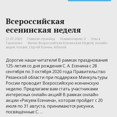
Всероссийская
есенинская неделя
21.07.2020
Главная страница
Комментарии: 0
Ольга
Тарасенко
Метки:
Всероссийская Есенинская Неделя
,
онлайн-
акция
,
поэзия
,
Сергей Есенин
,
юбилей
Дорогие наши читатели! В рамках празднования
125-летия со дня рождения С. А. Есенина с 28
сентября по 3 октября 2020 года Правительство
Рязанской области при поддержке Минкультуры
России проводит Всероссийскую есенинскую
неделю. Предлагаем вам стать участниками
интересных онлайн-акций! В рамках онлайн-
акции «Рисуем Есенина», которая пройдет с 20
июля по 31 августа, принимаются рисунки,
посвящённые С. …