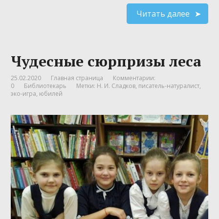
Читать далее
Чудесные сюрпризы леса
25.02.2020
Главная страница
Комментарии:
0
Библиотекарь
Метки:
Н. И. Сладков
,
писатель-натуралист
,
эко-игра
,
юбилей