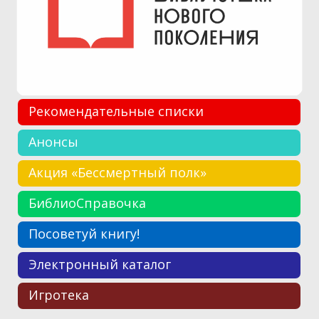
Рекомендательные списки
Анонсы
Акция «Бессмертный полк»
БиблиоСправочка
Посоветуй книгу!
Электронный каталог
Игротека