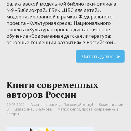
Балаклавской модельной библиотеки-филиала
№9 «Библиокрай» ГБУК «ЦБС для детей»,
модернизированной в рамках Федерального
проекта «Культурная среда» Национального
проекта «Культура» прошла дистанционное
обучение «Современная детская литература:
основные тенденции развития» в Российской …
Читать далее
Книги современных
авторов России
20.07.2022
Главная страница
,
Посоветуй книгу!
Комментарии:
0
Екатерина Лукьянова
Метки:
книги
,
проза
,
современные
авторы