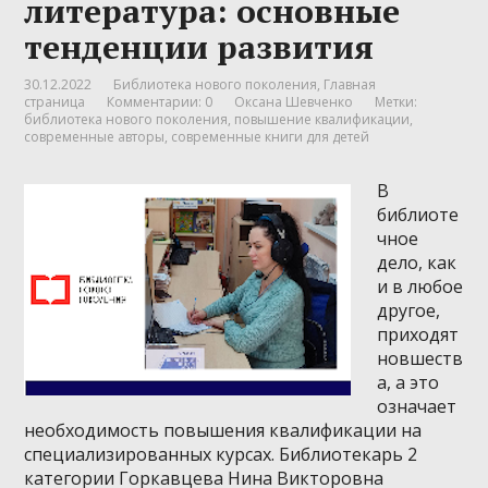
литература: основные
тенденции развития
30.12.2022
Библиотека нового поколения
,
Главная
страница
Комментарии: 0
Оксана Шевченко
Метки:
библиотека нового поколения
,
повышение квалификации
,
современные авторы
,
современные книги для детей
В
библиоте
чное
дело, как
и в любое
другое,
приходят
новшеств
а, а это
означает
необходимость повышения квалификации на
специализированных курсах. Библиотекарь 2
категории Горкавцева Нина Викторовна