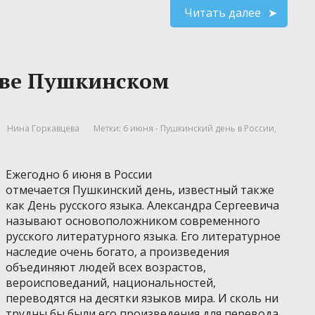
Читать далее
тве Пушкинском
Нина Горкавцева
Метки:
6 июня - Пушкинский день в России
,
Ежегодно 6 июня в России
отмечается Пушкинский день, известный также
как День русского языка. Александра Сергеевича
называют основоположником современного
русского литературного языка. Его литературное
наследие очень богато, а произведения
объединяют людей всех возрастов,
вероисповеданий, национальностей,
переводятся на десятки языков мира. И сколь ни
трудны бы были его произведения для перевода,