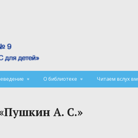
аеведение
О библиотеке
Читаем вслух вм
«Пушкин А. С.»