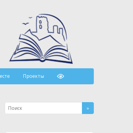
есте
Проекты