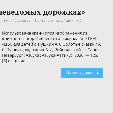
 неведомых дорожках»
Нина Горкавцева
Метки:
поле чудес
,
Пушкин А. С.
Использована скан-копия изображения из
книжного фонда библиотеки-филиала № 9 ГБУК
«ЦБС для детей»: Пушкин А. С. Золотые сказки / А.
С. Пушкин ; художник А. Д. Рейпольский. — Санкт-
Петербург : Азбука : Азбука-Аттикус, 2020. — 125,
[3] с. : цв. ил.
Читать далее