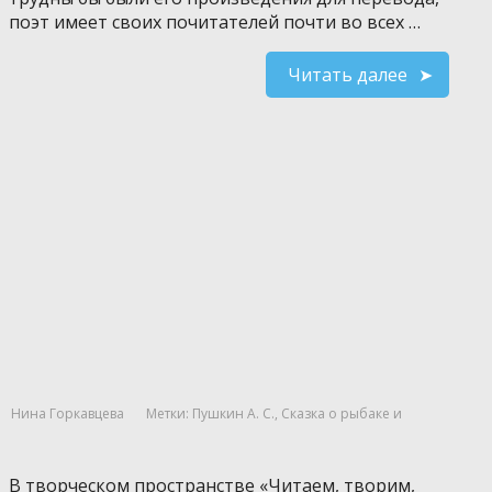
поэт имеет своих почитателей почти во всех …
Читать далее
Нина Горкавцева
Метки:
Пушкин А. С.
,
Сказка о рыбаке и
В творческом пространстве «Читаем, творим,