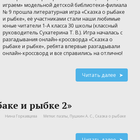
играем» модельной детской библиотеки-филиала
№ 9 прошла литературная игра «Сказка о рыбаке
и рыбке», её участниками стали наши любимые
юные читатели 1-А класса 30 школы (классный
руководитель Сухатерина Т. В.). Игра началась с
разгадывания онлайн-кроссворда «Сказка о
рыбаке и рыбке», ребята впервые разгадывали
онлайн-кроссворд и все справились на отлично!
Читать далее
аке и рыбке 2»
Нина Горкавцева
Метки:
пазлы
,
Пушкин А. С.
,
Сказка о рыбаке
Читать далее