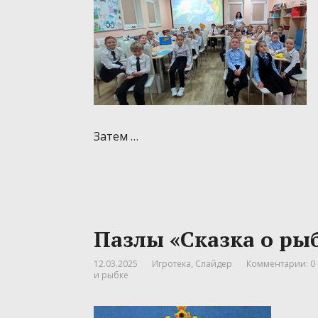
Затем …
Пазлы «Сказка о рыб
12.03.2025
Игротека
,
Слайдер
Комментарии: 0
и рыбке