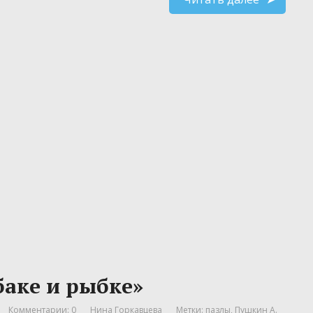
баке и рыбке»
Комментарии: 0
Нина Горкавцева
Метки:
пазлы
,
Пушкин А.