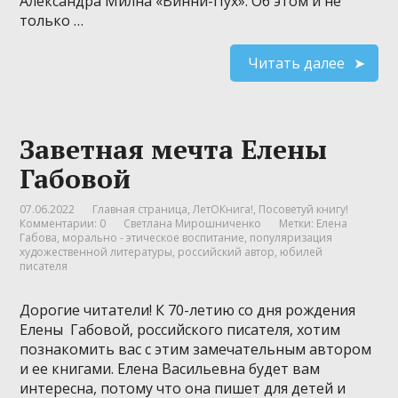
Александра Милна «Винни-Пух». Об этом и не
только …
Читать далее
Заветная мечта Елены
Габовой
07.06.2022
Главная страница
,
ЛетОКнига!
,
Посоветуй книгу!
Комментарии: 0
Светлана Мирошниченко
Метки:
Елена
Габова
,
морально - этическое воспитание
,
популяризация
художественной литературы
,
российский автор
,
юбилей
писателя
Дорогие читатели! К 70-летию со дня рождения
Елены Габовой, российского писателя, хотим
познакомить вас с этим замечательным автором
и ее книгами. Елена Васильевна будет вам
интересна, потому что она пишет для детей и