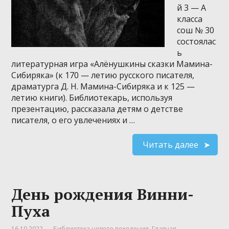
й 3 — А
класса
сош № 30
состоялас
ь
литературная игра «Алёнушкины сказки Мамина-
Сибиряка» (к 170 — летию русского писателя,
драматурга Д. Н. Мамина-Сибиряка и к 125 —
летию книги). Библиотекарь, используя
презентацию, рассказала детям о детстве
писателя, о его увлечениях и …
Читать далее
День рождения Винни-
Пуха
16.10.2022
Библиотека нового поколения
,
Главная