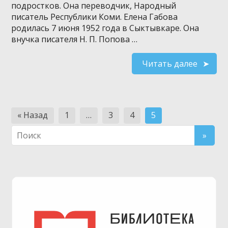
подростков. Она переводчик, Народный
писатель Республики Коми. Елена Габова
родилась 7 июня 1952 года в Сыктывкаре. Она
внучка писателя Н. П. Попова …
Читать далее
Навигация
« Назад
1
…
3
4
5
по
записям