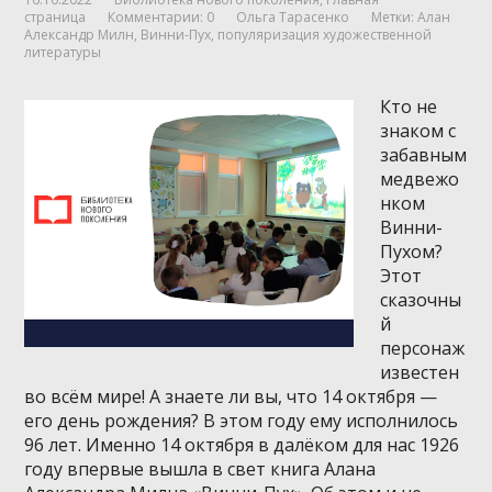
страница
Комментарии: 0
Ольга Тарасенко
Метки:
Алан
Александр Милн
,
Винни-Пух
,
популяризация художественной
литературы
Кто не
знаком с
забавным
медвежо
нком
Винни-
Пухом?
Этот
сказочны
й
персонаж
известен
во всём мире! А знаете ли вы, что 14 октября —
его день рождения? В этом году ему исполнилось
96 лет. Именно 14 октября в далёком для нас 1926
году впервые вышла в свет книга Алана