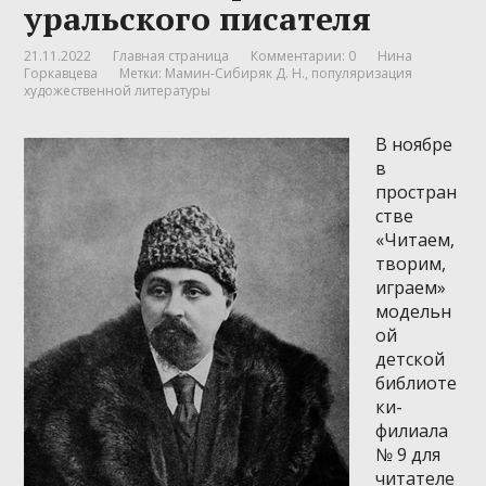
уральского писателя
21.11.2022
Главная страница
Комментарии: 0
Нина
Горкавцева
Метки:
Мамин-Сибиряк Д. Н.
,
популяризация
художественной литературы
В ноябре
в
простран
стве
«Читаем,
творим,
играем»
модельн
ой
детской
библиоте
ки-
филиала
№ 9 для
читателе