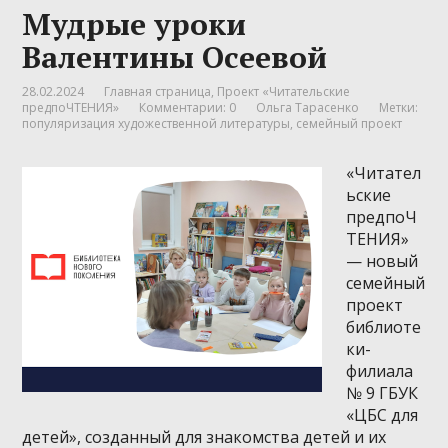
Мудрые уроки
Валентины Осеевой
28.02.2024
Главная страница
,
Проект «Читательские
предпоЧТЕНИЯ»
Комментарии: 0
Ольга Тарасенко
Метки:
популяризация художественной литературы
,
семейный проект
«Читател
ьские
предпоЧ
ТЕНИЯ»
— новый
семейный
проект
библиоте
ки-
филиала
№ 9 ГБУК
«ЦБС для
детей», созданный для знакомства детей и их