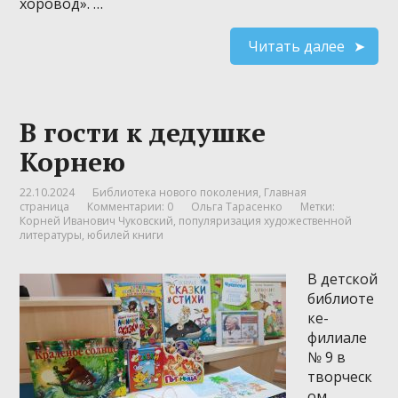
хоровод». …
Читать далее
В гости к дедушке
Корнею
22.10.2024
Библиотека нового поколения
,
Главная
страница
Комментарии: 0
Ольга Тарасенко
Метки:
Корней Иванович Чуковский
,
популяризация художественной
литературы
,
юбилей книги
В детской
библиоте
ке-
филиале
№ 9 в
творческ
ом