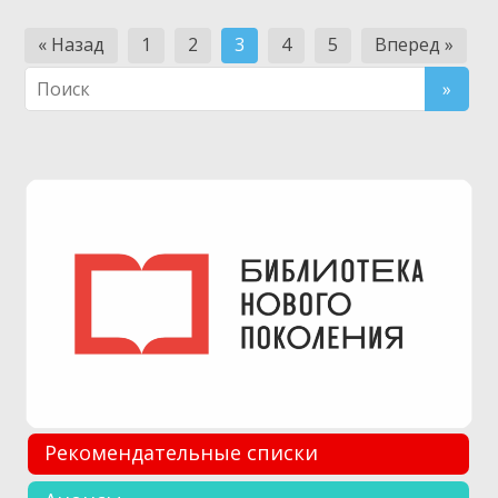
Навигация
« Назад
1
2
3
4
5
Вперед »
по
записям
Рекомендательные списки