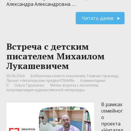
Александра Александровна. …
Читать далее
Встреча с детским
писателем Михаилом
Лукашевичем
03.06.2024
Библиотека нового поколения
,
Главная страница
,
Проект «Читательские предпоЧТЕНИЯ»
Комментарии:
0
Ольга Тарасенко
Метки:
встреча с писателем
,
популяризация художественной литературы
В рамках
семейног
о
проекта
«Читател