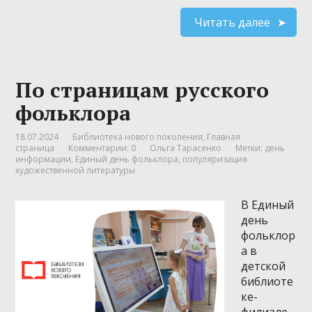
Читать далее
По страницам русского
фольклора
18.07.2024
Библиотека нового поколения
,
Главная
страница
Комментарии: 0
Ольга Тарасенко
Метки:
день
информации
,
Единый день фольклора
,
популяризация
художественной литературы
В Единый
день
фольклор
а в
детской
библиоте
ке-
филиале