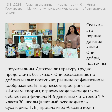
13.11.2024
Главная страница
Комментарии: 0
Нина
Горкавцева
Метки:
популяризация художественной литературы
,
сказки
Сказки –
это
первые
детские
книги.
Они
добры,
поэтичны
, поучительны. Детскую литературу трудно
представить без сказок. Они рассказывают о
добрых и злых поступках, развивают фантазию и
воображение. В творческом пространстве
«Читаем, творим, играем» модельной детской
библиотеки-филиала № 9 для юных читателей 1-А
класса 30 школы (классный руководитель
Сухатерина Т. В.) прошла игра «Сказки водят