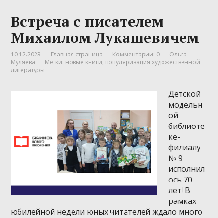
Встреча с писателем
Михаилом Лукашевичем
10.12.2023
Главная страница
Комментарии: 0
Ольга
Муляева
Метки:
новые книги
,
популяризация художественной
литературы
Детской
модельн
ой
библиоте
ке-
филиалу
№ 9
исполнил
ось 70
лет! В
рамках
юбилейной недели юных читателей ждало много