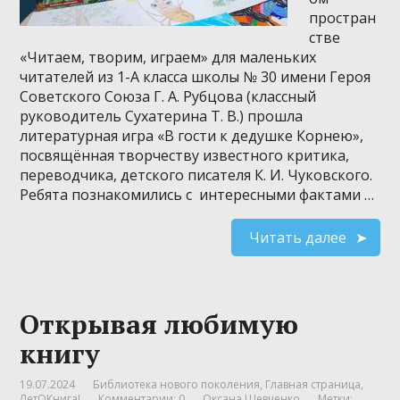
простран
стве
«Читаем, творим, играем» для маленьких
читателей из 1-А класса школы № 30 имени Героя
Советского Союза Г. А. Рубцова (классный
руководитель Сухатерина Т. В.) прошла
литературная игра «В гости к дедушке Корнею»,
посвящённая творчеству известного критика,
переводчика, детского писателя К. И. Чуковского.
Ребята познакомились с интересными фактами …
Читать далее
Открывая любимую
книгу
19.07.2024
Библиотека нового поколения
,
Главная страница
,
ЛетОКнига!
Комментарии: 0
Оксана Шевченко
Метки: