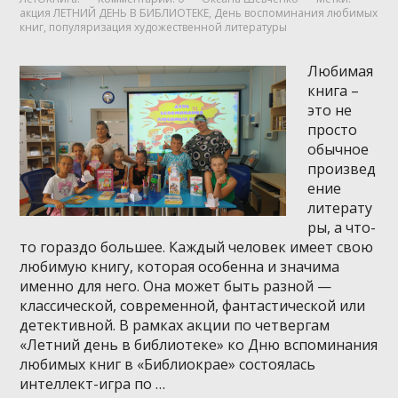
акция ЛЕТНИЙ ДЕНЬ В БИБЛИОТЕКЕ
,
День воспоминания любимых
книг
,
популяризация художественной литературы
Любимая
книга –
это не
просто
обычное
произвед
ение
литерату
ры, а что-
то гораздо большее. Каждый человек имеет свою
любимую книгу, которая особенна и значима
именно для него. Она может быть разной —
классической, современной, фантастической или
детективной. В рамках акции по четвергам
«Летний день в библиотеке» ко Дню вспоминания
любимых книг в «Библиокрае» состоялась
интеллект-игра по …