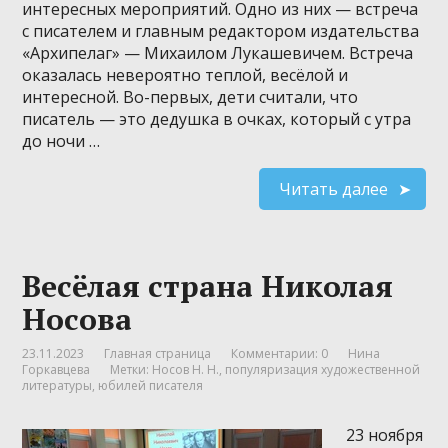
интересных мероприятий. Одно из них — встреча
с писателем и главным редактором издательства
«Архипелаг» — Михаилом Лукашевичем. Встреча
оказалась невероятно теплой, весёлой и
интересной. Во-первых, дети считали, что
писатель — это дедушка в очках, который с утра
до ночи …
Читать далее
Весёлая страна Николая
Носова
23.11.2023
Главная страница
Комментарии: 0
Нина
Горкавцева
Метки:
Носов Н. Н.
,
популяризация художественной
литературы
,
юбилей писателя
23 ноября