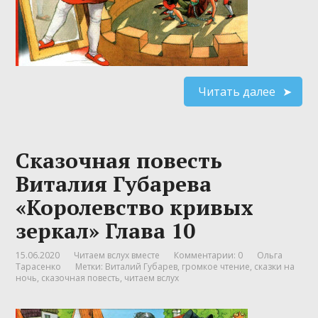
Читать далее
Сказочная повесть
Виталия Губарева
«Королевство кривых
зеркал» Глава 10
15.06.2020
Читаем вслух вместе
Комментарии: 0
Ольга
Тарасенко
Метки:
Виталий Губарев
,
громкое чтение
,
сказки на
ночь
,
сказочная повесть
,
читаем вслух