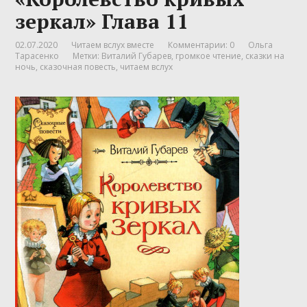
зеркал» Глава 11
02.07.2020
Читаем вслух вместе
Комментарии: 0
Ольга
Тарасенко
Метки:
Виталий Губарев
,
громкое чтение
,
сказки на
ночь
,
сказочная повесть
,
читаем вслух