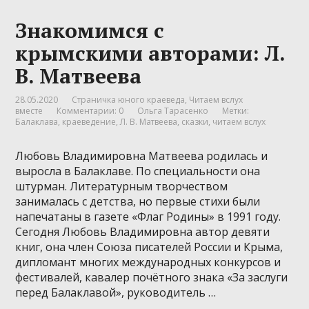
Знакомимся с
крымскими авторами: Л.
В. Матвеева
28.05.2020
Страничка юного краеведа
,
Читаем вслух
вместе
Комментарии: 0
Ольга Тарасенко
Метки:
Балаклава
,
краеведение
,
Л. В. Матвеева
,
сказки
,
читаем вслух
Любовь Владимировна Матвеева родилась и
выросла в Балаклаве. По специальности она
штурман. Литературным творчеством
занималась с детства, но первые стихи были
напечатаны в газете «Флаг Родины» в 1991 году.
Сегодня Любовь Владимировна автор девяти
книг, она член Союза писателей России и Крыма,
дипломант многих международных конкурсов и
фестивалей, кавалер почётного знака «За заслуги
перед Балаклавой», руководитель …