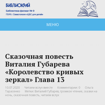
МЕНЮ
Сказочная повесть
Виталия Губарева
«Королевство кривых
зеркал» Глава 13
10.07.2020
Читаем вслух вместе
Комментарии: 0
Ольга
Тарасенко
Метки:
Виталий Губарев
,
громкое чтение
,
сказки на
ночь
,
сказочная повесть
,
читаем вслух