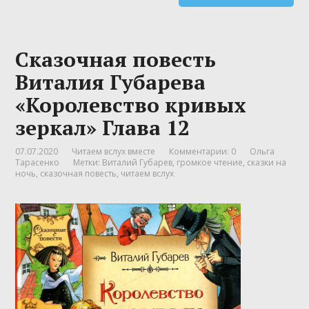
Сказочная повесть
Виталия Губарева
«Королевство кривых
зеркал» Глава 12
07.07.2020
Читаем вслух вместе
Комментарии: 0
Ольга
Тарасенко
Метки:
Виталий Губарев
,
громкое чтение
,
сказки на
ночь
,
сказочная повесть
,
читаем вслух