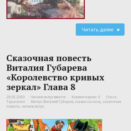
Читать далее
Сказочная повесть
Виталия Губарева
«Королевство кривых
зеркал» Глава 8
28.05.2020
Читаем вслух вместе
Комментарии: 0
Ольга
Тарасенко
Метки:
Виталий Губарев
,
сказки на ночь
,
сказочная
повесть
,
читаем вслух