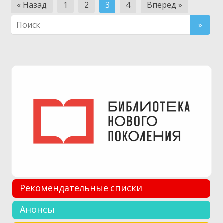
Навигация
« Назад
1
2
3
4
Вперед »
по
записям
Рекомендательные списки
Анонсы