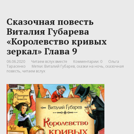
Сказочная повесть
Виталия Губарева
«Королевство кривых
зеркал» Глава 9
06.06.2020
Читаем вслух вместе
Комментарии: 0
Ольга
Тарасенко
Метки:
Виталий Губарев
,
сказки на ночь
,
сказочная
повесть
,
читаем вслух