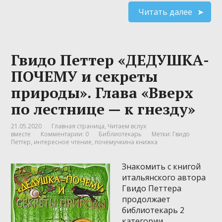
Читать далее
Гвидо Петтер «ДЕДУШКА-
ПОЧЕМУ и секреты
природы». Глава «Вверх
по лестнице — к гнезду»
21.05.2020
Главная страница
,
Читаем вслух
вместе
Комментарии: 0
Библиотекарь
Метки:
Гвидо
Петтер
,
интересное чтение
,
почемучкина книжка
Знакомить с книгой
итальянского автора
Гвидо Петтера
продолжает
библиотекарь 2
категории