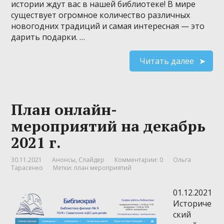
истории ждут вас в нашей библиотеке! В мире
существует огромное количество различных
новогодних традиций и самая интересная — это
дарить подарки. …
Читать далее
План онлайн-
мероприятий на декабрь
2021 г.
30.11.2021
Анонсы
,
Слайдер
Комментарии: 0
Ольга
Тарасенко
Метки:
план мероприятий
01.12.2021
Историче
ский