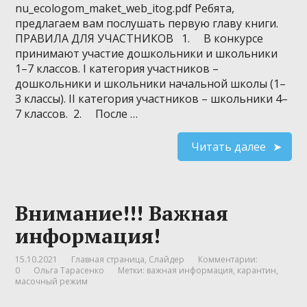
nu_ecologom_maket_web_itog.pdf Ребята,
предлагаем вам послушать первую главу книги.
ПРАВИЛА ДЛЯ УЧАСТНИКОВ 1. В конкурсе
принимают участие дошкольники и школьники
1–7 классов. I категория участников –
дошкольники и школьники начальной школы (1–
3 классы). II категория участников – школьники 4–
7 классов. 2. После …
Читать далее
Внимание!!! Важная
информация!
15.10.2021
Главная страница
,
Слайдер
Комментарии:
0
Ольга Тарасенко
Метки:
важная информация
,
карантин
,
масочный режим