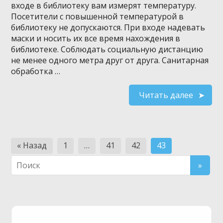
входе в библиотеку вам измерят температуру.
Посетители с повышенной температурой в
библиотеку не допускаются. При входе надевать
маски и носить их все время нахождения в
библиотеке. Соблюдать социальную дистанцию
не менее одного метра друг от друга. Санитарная
обработка …
Читать далее
Навигация
« Назад
1
…
41
42
43
по
записям