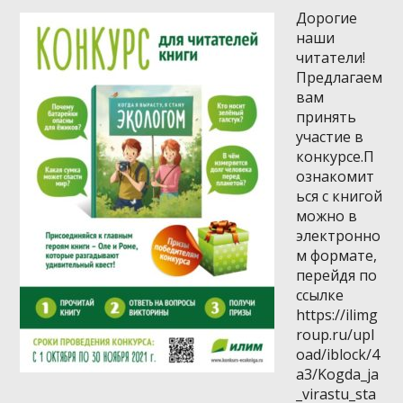
Дорогие
наши
читатели!
Предлагаем
вам
принять
участие в
конкурсе.П
ознакомит
ься с книгой
можно в
электронно
м формате,
перейдя по
ссылке
https://ilimg
roup.ru/upl
oad/iblock/4
a3/Kogda_ja
_virastu_sta