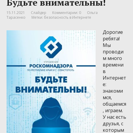
Будьте внимательны!
15.11.2021
Слайдер
Комментарии: 0
Ольга
Тарасенко
Метки:
безопасность в Интернете
Дорогие
ребята!
Мы
проводи
м много
времени
в
Интернет
е:
знакоми
мся,
общаемся
, играем.
У нас есть
друзья, с
которым