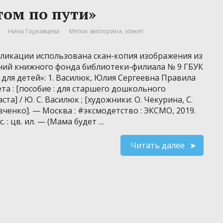
том по пути»
Нина Горкавцева
Метки:
викторина
,
этикет
бликации использована скан-копия изображения из
ний книжного фонда библиотеки-филиала № 9 ГБУК
 для детей»: 1. Василюк, Юлия Сергеевна Правила
та : [пособие : для старшего дошкольного
ста] / Ю. С. Василюк ; [художники: О. Чекурина, С.
ченко]. — Москва : #эксмодетство : ЭКСМО, 2019.
с. : цв. ил. — (Мама будет …
Читать далее