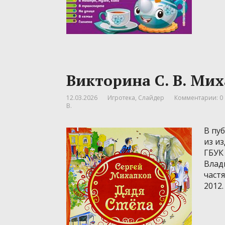
Викторина С. В. Ми
12.03.2026
Игротека
,
Слайдер
Комментарии: 0
В.
В пу
из и
ГБУК 
Влад
част
2012.