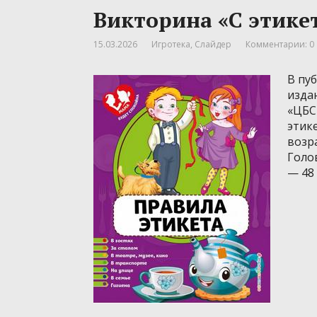
Викторина «С этике
15.03.2026
Игротека
,
Слайдер
Комментарии: 0
В пу
изда
«ЦБС
этике
возра
Голов
— 48 