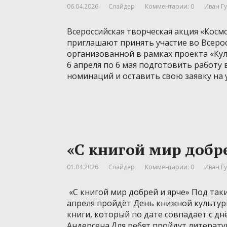
06.04.2026
Слайдер
Комментарии: 0
Иван Г
Всероссийская творческая акция «Косм
приглашают принять участие во Всерос
организованной в рамках проекта «Кул
6 апреля по 6 мая подготовить работу
номинаций и оставить свою заявку на 
«С книгой мир добр
01.04.2026
Слайдер
Комментарии: 0
Иван Г
«С книгой мир добрей и ярче» Под так
апреля пройдёт День книжной культур
книги, который по дате совпадает с дн
Андерсена.Для ребят пройдут литерату