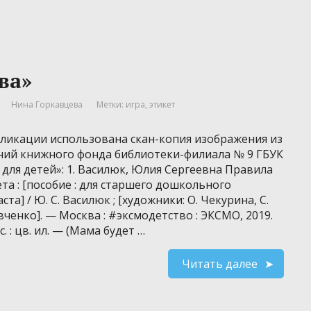
ва»
Нина Горкавцева
Метки:
игра
,
этикет
бликации использована скан-копия изображения из
ний книжного фонда библиотеки-филиала № 9 ГБУК
 для детей»: 1. Василюк, Юлия Сергеевна Правила
та : [пособие : для старшего дошкольного
ста] / Ю. С. Василюк ; [художники: О. Чекурина, С.
ченко]. — Москва : #эксмодетство : ЭКСМО, 2019.
с. : цв. ил. — (Мама будет …
Читать далее