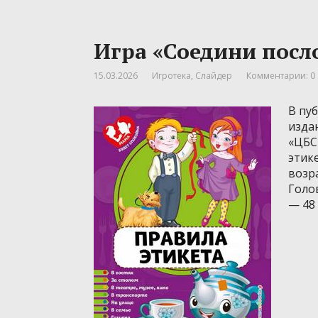
Игра «Соедини посл
15.03.2026
Игротека
,
Слайдер
Комментарии: 0
В пу
изда
«ЦБС
этике
возра
Голов
— 48 