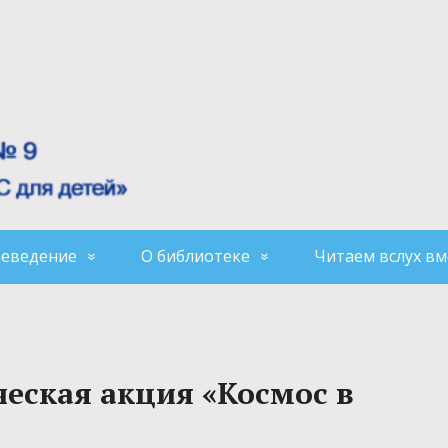
аеведение
О библиотеке
Читаем вслух вм
ческая акция «Космос в