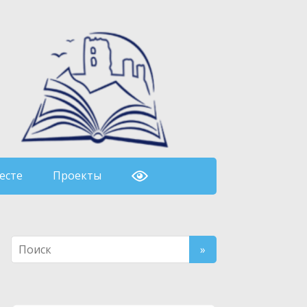
есте
Проекты