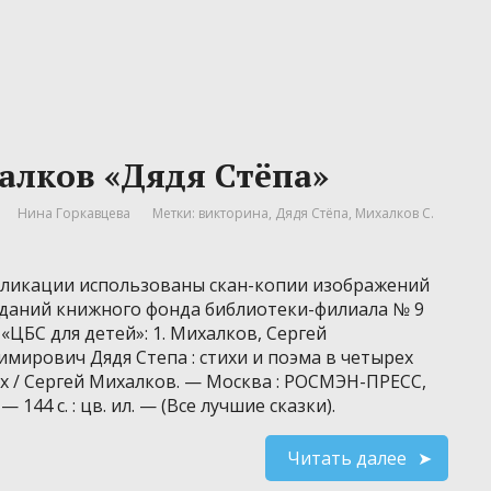
халков «Дядя Стёпа»
Нина Горкавцева
Метки:
викторина
,
Дядя Стёпа
,
Михалков С.
бликации использованы скан-копии изображений
зданий книжного фонда библиотеки-филиала № 9
«ЦБС для детей»: 1. Михалков, Сергей
имирович Дядя Степа : стихи и поэма в четырех
ях / Сергей Михалков. — Москва : РОСМЭН-ПРЕСС,
 — 144 с. : цв. ил. — (Все лучшие сказки).
Читать далее