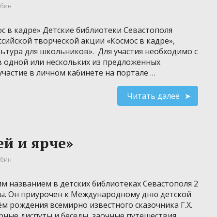
убин
ос в кадре» Детские библиотеки Севастополя
сийской творческой акции «Космос в кадре»,
ьтура для школьников». Для участия необходимо с
 в одной или нескольких из предложенных
участие в личном кабинете на портале …
Читать далее
ей и ярче»
убин
им названием в детских библиотеках Севастополя 2
ы. Он приурочен к Международному дню детской
ём рождения всемирно известного сказочника Г.Х.
рные диспуты и беседы, заочные путешествия,