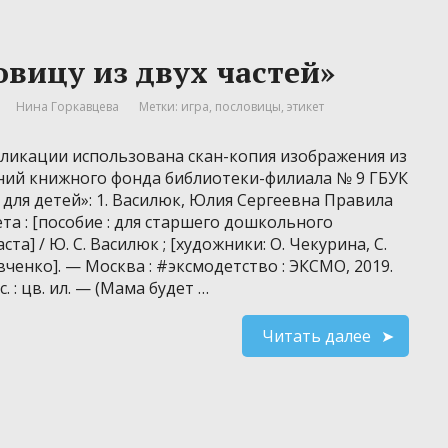
овицу из двух частей»
Нина Горкавцева
Метки:
игра
,
пословицы
,
этикет
бликации использована скан-копия изображения из
ний книжного фонда библиотеки-филиала № 9 ГБУК
 для детей»: 1. Василюк, Юлия Сергеевна Правила
та : [пособие : для старшего дошкольного
ста] / Ю. С. Василюк ; [художники: О. Чекурина, С.
ченко]. — Москва : #эксмодетство : ЭКСМО, 2019.
с. : цв. ил. — (Мама будет …
Читать далее