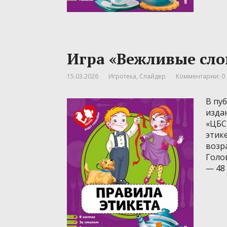
Игра «Вежливые сло
15.03.2026
Игротека
,
Слайдер
Комментарии: 0
В пу
изда
«ЦБС
этике
возра
Голов
— 48 