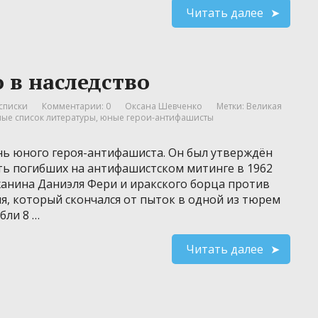
Читать далее
 в наследство
списки
Комментарии: 0
Оксана Шевченко
Метки:
Великая
ые список литературы
,
юные герои-антифашисты
нь юного героя-антифашиста. Он был утверждён
ь погибших на антифашистском митинге в 1962
жанина Даниэля Фери и иракского борца против
я, который скончался от пыток в одной из тюрем
бли 8 …
Читать далее