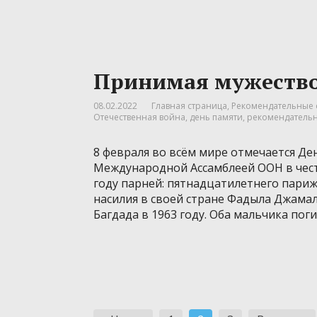
Принимая мужество
08.02.2022
Главная страница
,
Рекомендательные 
Отечественная война
,
день памяти
,
рекомендательн
8 февраля во всём мире отмечается Де
Международной Ассамблеей ООН в чест
году парней: пятнадцатилетнего пари
насилия в своей стране Фадыла Джамал
Багдада в 1963 году. Оба мальчика поги
Навигация