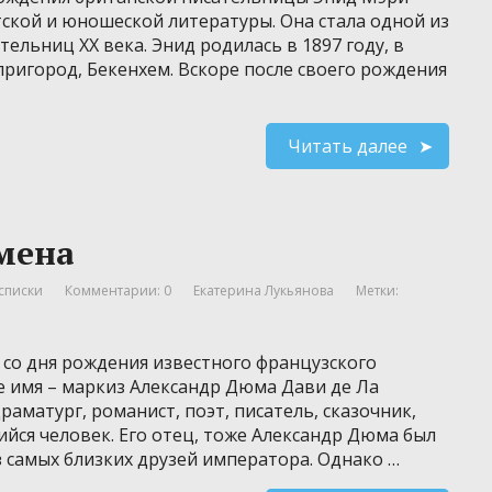
тской и юношеской литературы. Она стала одной из
ельниц XX века. Энид родилась в 1897 году, в
пригород, Бекенхем. Вскоре после своего рождения
Читать далее
емена
списки
Комментарии: 0
Екатерина Лукьянова
Метки:
 со дня рождения известного французского
е имя – маркиз Александр Дюма Дави де Ла
аматург, романист, поэт, писатель, сказочник,
йся человек. Его отец, тоже Александр Дюма был
 самых близких друзей императора. Однако …