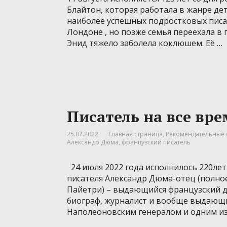
Блайтон, которая работала в жанре де
наиболее успешных подростковых писат
Лондоне , но позже семья переехала в 
Энид тяжело заболела коклюшем. Её …
Писатель на все вр
25.07.2022
Главная страница
,
Рекомендательные 
Александр Дюма
,
французский писатель
24 июля 2022 года исполнилось 220лет
писателя Александр Дюма-отец (полно
Пайетри) – выдающийся французский др
биограф, журналист и вообще выдающи
Наполеоновским генералом и одним из