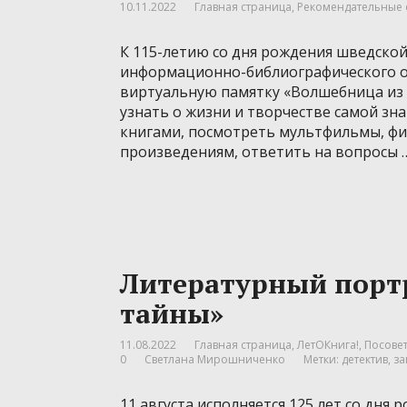
10.11.2022
Главная страница
,
Рекомендательные 
К 115-летию со дня рождения шведско
информационно-библиографического от
виртуальную памятку «Волшебница из 
узнать о жизни и творчестве самой зн
книгами, посмотреть мультфильмы, фи
произведениям, ответить на вопросы 
Литературный порт
тайны»
11.08.2022
Главная страница
,
ЛетОКнига!
,
Посовет
0
Светлана Мирошниченко
Метки:
детектив
,
за
11 августа исполняется 125 лет со дн