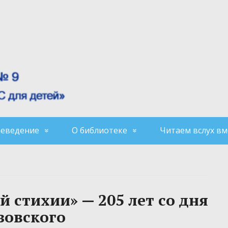
аеведение
О библиотеке
Читаем вслух вм
 стихии» — 205 лет со дня
зовского