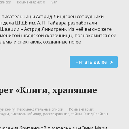
списки
Комментарии: 0
ivan
й писательницы Астрид Линдгрен сотрудники
дела ЦГДБ им. А. П. Гайдара разработали
Швеции – Астрид Линдгрен». Из неё вы сможете
аменитой шведской сказочницы, познакомится с её
льмы и спектакль, созданные по её
…
Читать далее
рет «Книги, хранящие
уй книгу!
,
Рекомендательные списки
Комментарии:
гадки
,
писатель-юбиляр
,
расследования
,
тайны
,
Энид Блайтон
я рождения британской писательницы Энид Мэри