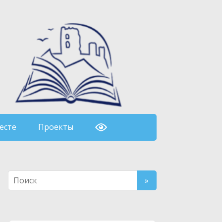
есте
Проекты