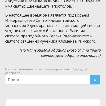
Августина и освящена вновь 13 июля 1991 года во
имя святых Двенадцати апостолов.
В настоящее время она является подворьем
Инкерманского Свято-Климентовского
монастыря. Здесь хранятся частицы мощей святых
угодников — святого блаженного Василия,
святого преподобного Сергия Радонежского и
святого священномученика Климента Римского.
(По материалам официального сайта храма
святых Двенадцати апостолов)
Метки:
краеведение
,
православие
,
храм святых Двенадцати
апостолов