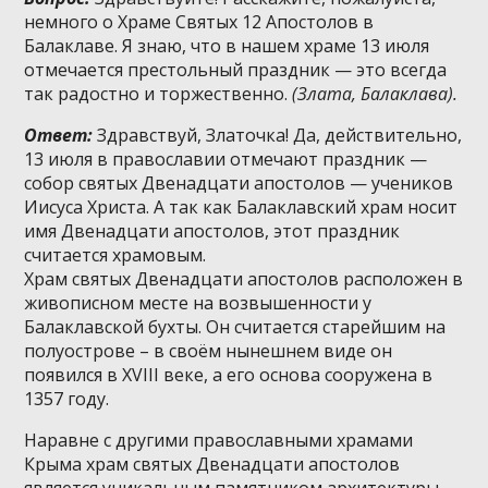
немного о Храме Святых 12 Апостолов в
Балаклаве. Я знаю, что в нашем храме 13 июля
отмечается престольный праздник — это всегда
так радостно и торжественно.
(Злата, Балаклава).
Ответ:
Здравствуй, Златочка! Да, действительно,
13 июля в православии отмечают праздник —
собор святых Двенадцати апостолов — учеников
Иисуса Христа. А так как Балаклавский храм носит
имя Двенадцати апостолов, этот праздник
считается храмовым.
Храм святых Двенадцати апостолов расположен в
живописном месте на возвышенности у
Балаклавской бухты. Он считается старейшим на
полуострове – в своём нынешнем виде он
появился в XVIII веке, а его основа сооружена в
1357 году.
Наравне с другими православными храмами
Крыма храм святых Двенадцати апостолов
является уникальным памятником архитектуры