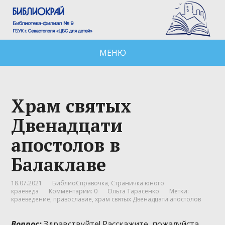
МЕНЮ
Храм святых
Двенадцати
апостолов в
Балаклаве
18.07.2021
БиблиоСправочка
,
Страничка юного
краеведа
Комментарии: 0
Ольга Тарасенко
Метки:
краеведение
,
православие
,
храм святых Двенадцати апостолов
Вопрос:
Здравствуйте! Расскажите, пожалуйста,