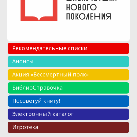
Рекомендательные списки
Анонсы
Акция «Бессмертный полк»
БиблиоСправочка
Посоветуй книгу!
Электронный каталог
Игротека