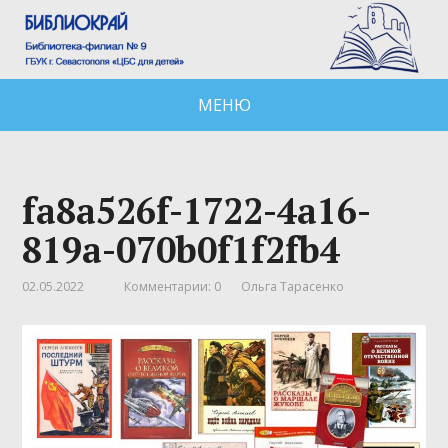
МЕНЮ
fa8a526f-1722-4a16-
819a-070b0f1f2fb4
02.05.2022
Комментарии: 0
Ольга Тарасенко