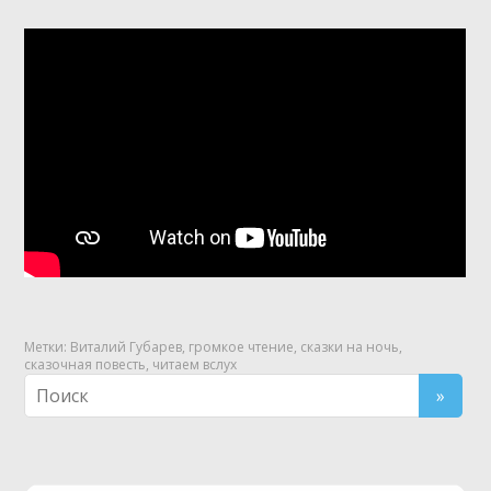
Метки:
Виталий Губарев
,
громкое чтение
,
сказки на ночь
,
сказочная повесть
,
читаем вслух