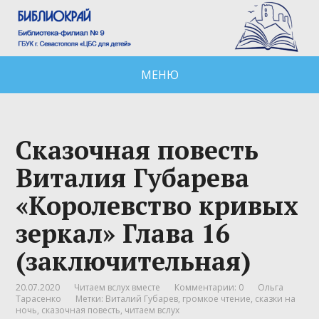
МЕНЮ
Сказочная повесть
Виталия Губарева
«Королевство кривых
зеркал» Глава 16
(заключительная)
20.07.2020
Читаем вслух вместе
Комментарии: 0
Ольга
Тарасенко
Метки:
Виталий Губарев
,
громкое чтение
,
сказки на
ночь
,
сказочная повесть
,
читаем вслух