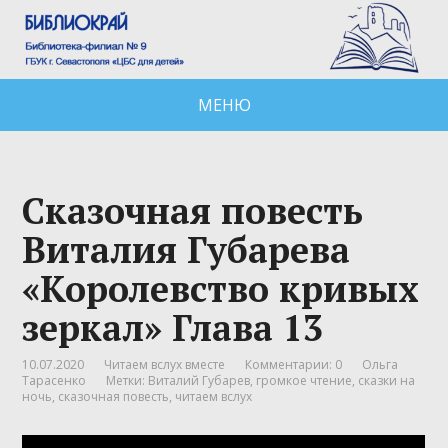
МЕНЮ
Сказочная повесть
Виталия Губарева
«Королевство кривых
зеркал» Глава 13
10.07.2020
Читаем вслух вместе
Комментарии: 0
Ольга
Тарасенко
Метки:
Виталий Губарев
,
громкое чтение
,
сказки на
ночь
,
сказочная повесть
,
читаем вслух