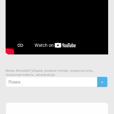
Метки:
Виталий Губарев
,
громкое чтение
,
сказки на ночь
,
сказочная повесть
,
читаем вслух