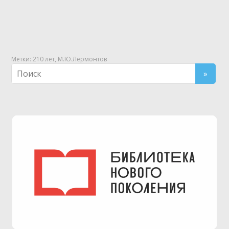
Метки:
210 лет
,
М.Ю.Лермонтов