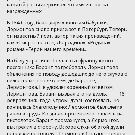
каждый раз вычеркивал его имя из списка
награжденных.
В 1840 году, благодаря хлопотам бабушки,
Лермонтов снова приезжает в Петербург. Теперь
он известный поэт, автор таких произведений,
как «Смерть поэта», «Бородино», «Родина»,
романа «Герой нашего времени».
На балу у графини Лаваль сын французского
посланника Барант потребовал у Лермонтова
объяснения по поводу дошедших до него слухов о
нелестном отзыве о нём, де Баранте,
Лермонтова. Не удовлетворённый ответом
Лермонтова, Барант вызвал его на дуэль. 18
февраля 1840 года, утром, дуэль состоялась, но
кончилась благополучно: Лермонтов был слегка
ранен в грудь. Когда же противники сошлись на
пистолетах, Барант промахнулся, а Лермонтов
выстрелил в сторону. Вскоре слухи об этой дуэли
поползли по городу, Лермонтов был арестован и