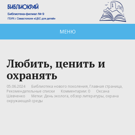
МЕНЮ
Любить, ценить и
охранять
05.06.2024
Библиотека нового поколения
,
Главная страница
,
Рекомендательные списки
Комментарии: 0
Оксана
Шевченко
Метки:
День эколога
,
обзор литературы
,
охрана
окружающей среды