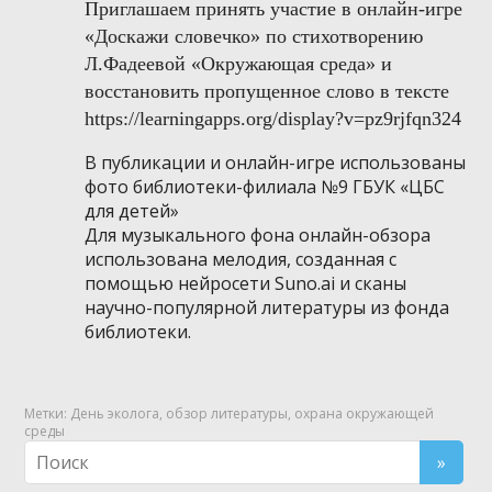
Приглашаем принять участие в онлайн-игре
«Доскажи словечко» по стихотворению
Л.Фадеевой «Окружающая среда» и
восстановить пропущенное слово в тексте
https://learningapps.org/display?v=pz9rjfqn324
В публикации и онлайн-игре использованы
фото библиотеки-филиала №9 ГБУК «ЦБС
для детей»
Для музыкального фона онлайн-обзора
использована мелодия, созданная с
помощью нейросети Suno.ai и сканы
научно-популярной литературы из фонда
библиотеки.
Метки:
День эколога
,
обзор литературы
,
охрана окружающей
среды