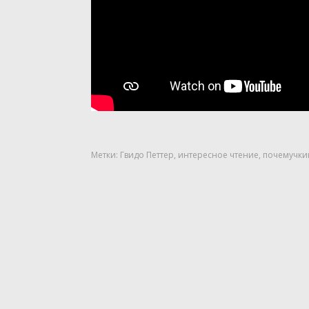
Метки:
Гвидо Петтер
,
интересное чтение
,
почемучки