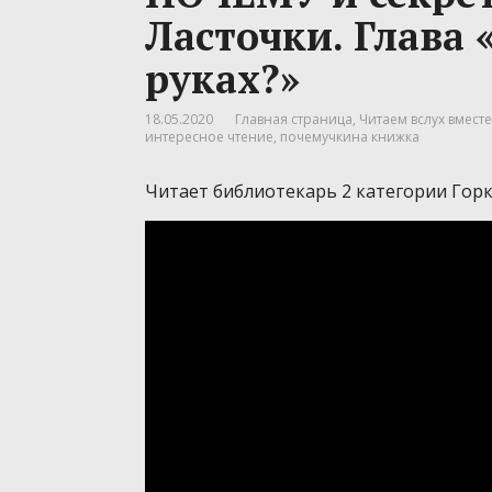
Ласточки. Глава 
руках?»
18.05.2020
Главная страница
,
Читаем вслух вместе
интересное чтение
,
почемучкина книжка
Читает библиотекарь 2 категории Гор