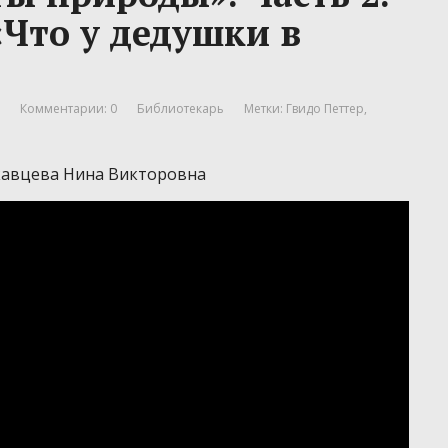
«Что у дедушки в
Комментарии: 0
Библиотекарь
Метки:
Гвидо Петтер
,
кавцева Нина Викторовна