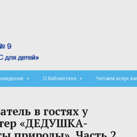
аеведение
О библиотеке
Читаем вслух вм
тель в гостях у
ттер «ДЕДУШКА-
ы природы». Часть 2.