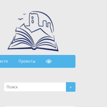
есте
Проекты