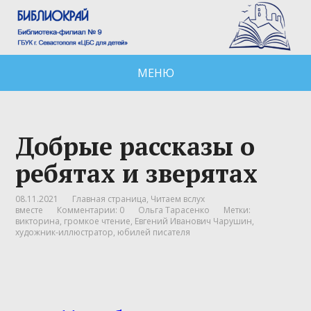
МЕНЮ
Добрые рассказы о
ребятах и зверятах
08.11.2021
Главная страница
,
Читаем вслух
вместе
Комментарии: 0
Ольга Тарасенко
Метки:
викторина
,
громкое чтение
,
Евгений Иванович Чарушин
,
художник-иллюстратор
,
юбилей писателя