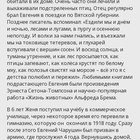
обитали в их доме. Очень часто они лечили и
выхаживали подстреленных птиц. Отец регулярно
брал Евгения в поездки по Вятской губернии.
Позднее писатель вспоминал: «Ездили мы и днём
и ночью, лесами и лугами, в пургу и осеннюю
непогоду. И волки за нами гнались, и въезжали
мы на токовище тетеревов, и глухарей
вспугивали с вершин сосен. И восход солнца, и
туманы утренние, и как лес просыпается, как
птицы запевают, как колёса хрустят по белому
мху, как полозья свистят на морозе – всё это я с
детства полюбил и пережил». Любимыми книгами
подрастающего Евгения были произведения
Эрнеста Сетона-Томпсона и научно-популярная
работа «Жизнь животных» Альфреда Брема.
В 6 лет Женя поступил на учёбу в коммерческое
училище, через некоторое время его перевели в
гимназию, которую он окончил в 1918 году. Сразу
после этого Евгений Чарушин был призван в
армию, где прослужил 4 года. Вернувшись домой,