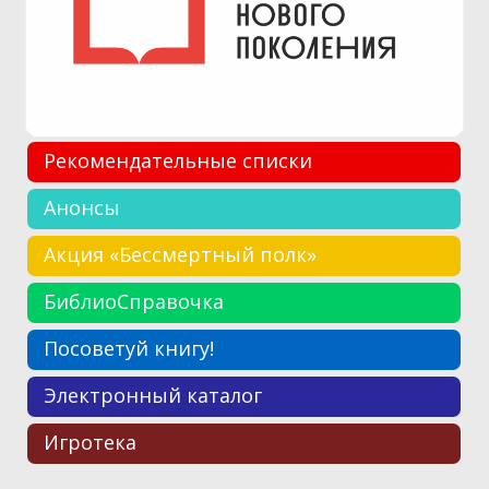
Рекомендательные списки
Анонсы
Акция «Бессмертный полк»
БиблиоСправочка
Посоветуй книгу!
Электронный каталог
Игротека