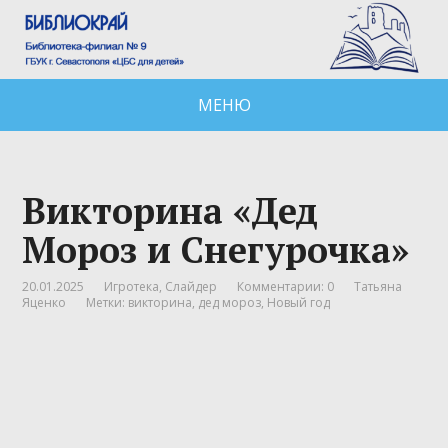
МЕНЮ
Викторина «Дед
Мороз и Снегурочка»
20.01.2025
Игротека
,
Слайдер
Комментарии: 0
Татьяна
Яценко
Метки:
викторина
,
дед мороз
,
Новый год