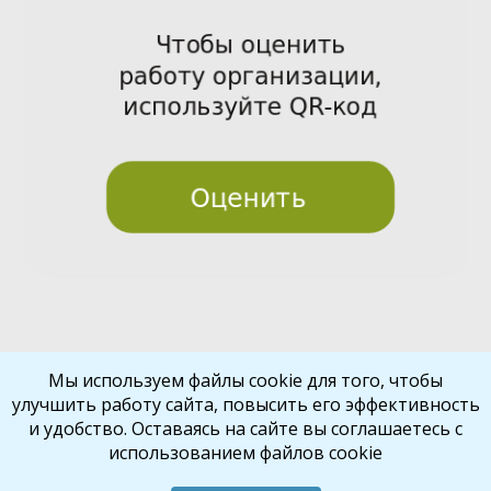
Pre
Nex
Мы используем файлы cookie для того, чтобы
улучшить работу сайта, повысить его эффективность
vio
t
и удобство. Оставаясь на сайте вы соглашаетесь с
us
использованием файлов cookie
Библиокрай
© 2026
Все права защищены