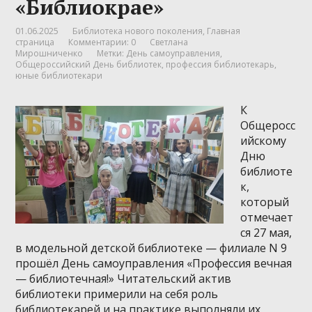
«Библиокрае»
01.06.2025
Библиотека нового поколения
,
Главная
страница
Комментарии: 0
Светлана
Мирошниченко
Метки:
День самоуправления
,
Общероссийский День библиотек
,
профессия библиотекарь
,
юные библиотекари
К
Общеросс
ийскому
Дню
библиоте
к,
который
отмечает
ся 27 мая,
в модельной детской библиотеке — филиале N 9
прошёл День самоуправления «Профессия вечная
— библиотечная!» Читательский актив
библиотеки примерили на себя роль
библиотекарей и на практике выполняли их