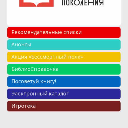
Рекомендательные списки
Анонсы
Акция «Бессмертный полк»
БиблиоСправочка
Посоветуй книгу!
Электронный каталог
Игротека