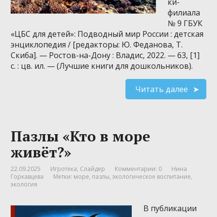
ки-
филиала
№ 9 ГБУК
«ЦБС для детей»: Подводный мир России : детская
энциклопедия / [редакторы: Ю. Феданова, Т.
Скиба]. — Ростов-на-Дону : Владис, 2022. — 63, [1]
с. : цв. ил. — (Лучшие книги для дошкольников).
Читать далее
Пазлы «Кто в море
живёт?»
22.09.2025
Игротека
,
Слайдер
Комментарии: 0
Нина
Горкавцева
Метки:
море
,
пазлы
,
экологическое воспитание
,
экология
В публикации