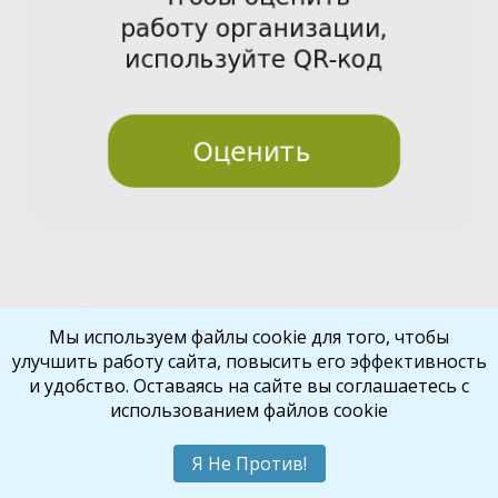
Pre
Nex
Мы используем файлы cookie для того, чтобы
улучшить работу сайта, повысить его эффективность
vio
t
и удобство. Оставаясь на сайте вы соглашаетесь с
us
использованием файлов cookie
Библиокрай
© 2026
Все права защищены
Шаблон от
WP Puzzle
Я Не Против!