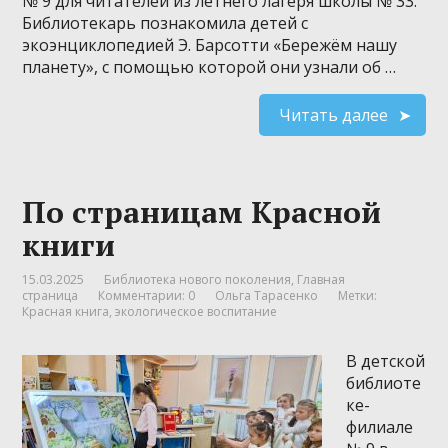
№ 9 для читателей из летнего лагеря школы № 33.
Библиотекарь познакомила детей с
экоэнциклопедией Э. Барсотти «Бережём нашу
планету», с помощью которой они узнали об …
Читать далее
По страницам Красной
книги
15.03.2025
Библиотека нового поколения
,
Главная
страница
Комментарии: 0
Ольга Тарасенко
Метки:
Красная книга
,
экологическое воспитание
В детской
библиоте
ке-
филиале