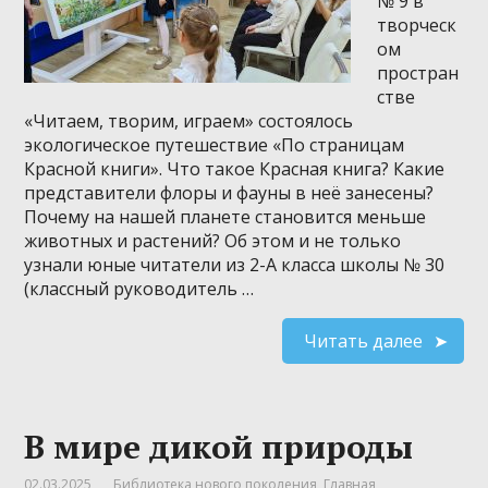
№ 9 в
творческ
ом
простран
стве
«Читаем, творим, играем» состоялось
экологическое путешествие «По страницам
Красной книги». Что такое Красная книга? Какие
представители флоры и фауны в неё занесены?
Почему на нашей планете становится меньше
животных и растений? Об этом и не только
узнали юные читатели из 2-А класса школы № 30
(классный руководитель …
Читать далее
В мире дикой природы
02.03.2025
Библиотека нового поколения
,
Главная