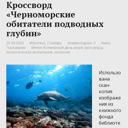
Кроссворд
«Черноморские
обитатели подводных
глубин»
25.09.2025
Игротека
,
Слайдер
Комментарии: 0
Нина
Горкавцева
Метки:
Всемирный день моря
,
кроссворд
,
экологическое воспитание
,
экология
Использо
вана
скан-
копия
изображе
ния из
книжного
фонда
библиоте