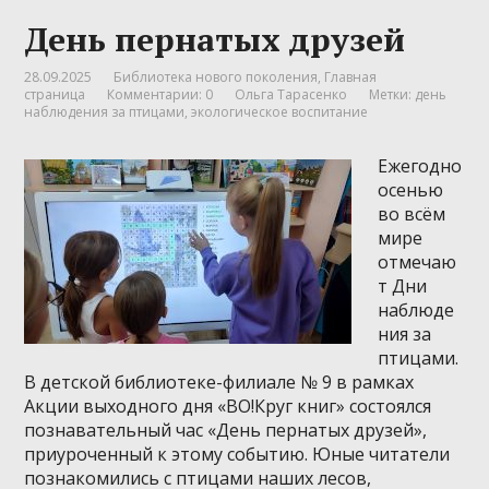
День пернатых друзей
28.09.2025
Библиотека нового поколения
,
Главная
страница
Комментарии: 0
Ольга Тарасенко
Метки:
день
наблюдения за птицами
,
экологическое воспитание
Ежегодно
осенью
во всём
мире
отмечаю
т Дни
наблюде
ния за
птицами.
В детской библиотеке-филиале № 9 в рамках
Акции выходного дня «ВО!Круг книг» состоялся
познавательный час «День пернатых друзей»,
приуроченный к этому событию. Юные читатели
познакомились с птицами наших лесов,