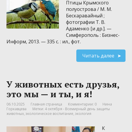
Птицы Крымского
полуострова / М. М.
Бескаравайный ;
фотографии Т. В.
Адаменко [и др.]. —
Симферополь : Бизнес-
Информ, 2013. — 335 с. : ил., фот.
Читать далее
У животных есть друзья,
это мы — и ты, и я!
06.10.2025
Главная страница
Комментарии: 0
Нина
Горкавцева
Метки:
4 октября - Всемирный день защиты
животных
,
экологическое воспитание
,
экология
К