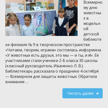
Всемирно
му дню
животны
х в
модельн
ой
детской
библиоте
ке-филиале № 9 в творческом пространстве
«Читаем, творим, играем» состоялась информина
«У животных есть друзья, это мы — и ты, и я!». Её
участниками стали ученики 2-Б класса 30 школы
(классный руководитель Иваненко Л. В.).
Библиотекарь рассказала о празднике 4 октября
— Всемирном дне защиты животных. Обратила
внимание …
Читать далее