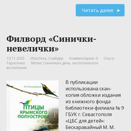
Читать далее
Филворд «Синички-
невелички»
10.11.2025
Игротека
,
Слайдер
Комментарии: 0
Ольга
Тарасенко
Метки:
Синичкин день
,
экологическое
воспитание
В публикации
использована скан-
копия обложки издания
из книжного фонда
библиотеки-филиала № 9
ГБУК г. Севастополя
«ЦБС для детей»:
Бескаравайный М. М.