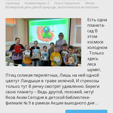
страница
Комментарии: 0
Ольга Тарасенко
Метки:
Всемирный день дикой природы
,
экологическое воспитание
Есть одна
планета-
сад В
этом
космосе
холодном
. Только
здесь
леса
шумят,
Птиц скликая перелётных, Лишь на ней одной
цветут Ландыши в траве зелёной, И стрекозы
только тут В речку смотрят удивлённо. Береги
свою планету – Ведь другой, похожей, нету!
Яков Аким Сегодня в детской библиотеке-
филиале № 9 в рамках Акции выходного дня …