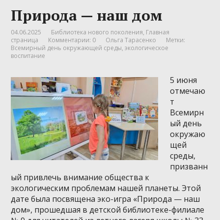
Природа — наш дом
04.06.2025
Библиотека нового поколения
,
Главная
страница
Комментарии: 0
Ольга Тарасенко
Метки:
Всемирный день окружающей среды
,
экологическое
воспитание
5 июня
отмечаю
т
Всемирн
ый день
окружаю
щей
среды,
призванн
ый привлечь внимание общества к
экологическим проблемам нашей планеты. Этой
дате была посвящена эко-игра «Природа — наш
дом», прошедшая в детской библиотеке-филиале