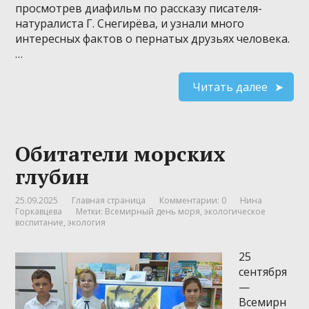
просмотрев диафильм по рассказу писателя-
натуралиста Г. Снегирёва, и узнали много
интересных фактов о пернатых друзьях человека.
…
Читать далее
Обитатели морских
глубин
25.09.2025
Главная страница
Комментарии: 0
Нина
Горкавцева
Метки:
Всемирный день моря
,
экологическое
воспитание
,
экология
25
сентября
—
Всемирн