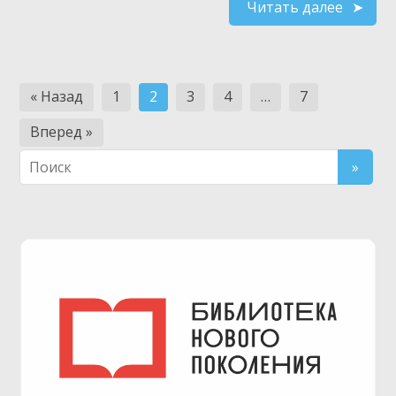
Читать далее
Навигация
« Назад
1
2
3
4
…
7
по
Вперед »
записям