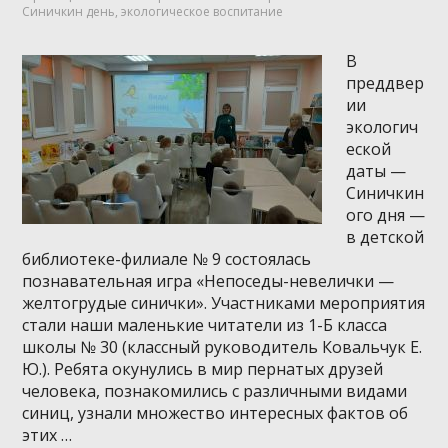
Синичкин день
,
экологическое воспитание
В
преддвер
ии
экологич
еской
даты —
Синичкин
ого дня —
в детской
библиотеке-филиале № 9 состоялась
познавательная игра «Непоседы-невелички —
желтогрудые синички». Участниками мероприятия
стали наши маленькие читатели из 1-Б класса
школы № 30 (классный руководитель Ковальчук Е.
Ю.). Ребята окунулись в мир пернатых друзей
человека, познакомились с различными видами
синиц, узнали множество интересных фактов об
этих …