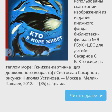
использованы
скан-копии
изображений из
издания
книжного
фонда
библиотеки-
филиала № 9
ГБУК «ЦБС для
детей»:
Сахарнов С.
В. Кто живет в
теплом море : [книжка-картинка : для
дошкольного возраста] / Святослав Сахарнов ;
рисунки Николая Устинова. — Москва : Мелик-
Пашаев, 2012. — [35] с. : цв. ил.
Читать далее