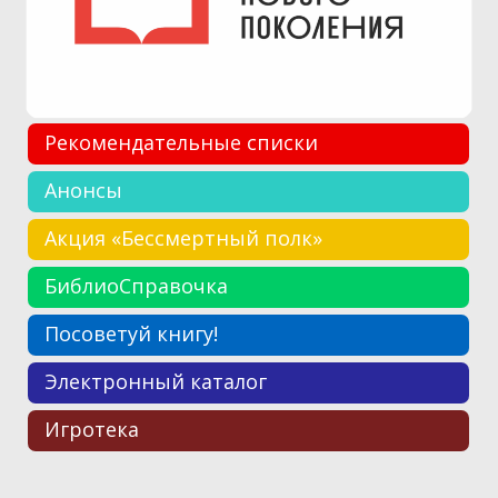
Рекомендательные списки
Анонсы
Акция «Бессмертный полк»
БиблиоСправочка
Посоветуй книгу!
Электронный каталог
Игротека