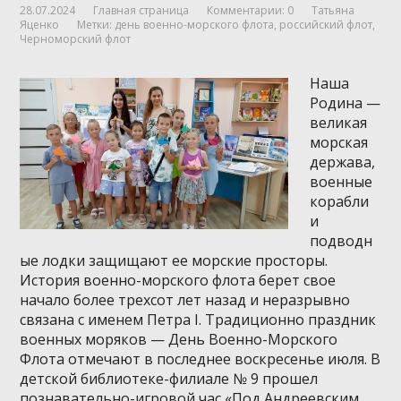
28.07.2024
Главная страница
Комментарии: 0
Татьяна
Яценко
Метки:
день военно-морского флота
,
российский флот
,
Черноморский флот
Наша
Родина —
великая
морская
держава,
военные
корабли
и
подводн
ые лодки защищают ее морские просторы.
История военно-морского флота берет свое
начало более трехсот лет назад и неразрывно
связана с именем Петра I. Традиционно праздник
военных моряков — День Военно-Морского
Флота отмечают в последнее воскресенье июля. В
детской библиотеке-филиале № 9 прошел
познавательно-игровой час «Под Андреевским …