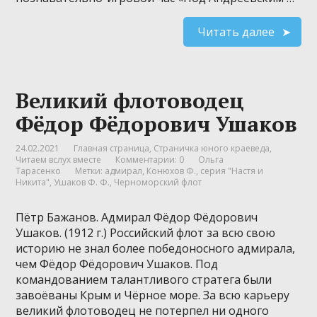
Читать далее
Великий флотоводец
Фёдор Фёдорович Ушаков
24.02.2021
Главная страница
,
Страничка юного краеведа
,
Читаем вслух вместе
Комментарии: 0
Ольга
Тарасенко
Метки:
адмирал
,
Конюхов Ф.
,
серия "Настя и
Никита"
,
Ушаков Ф. Ф.
,
Черноморский флот
Пётр Бажанов. Адмирал Фёдор Фёдорович
Ушаков. (1912 г.) Российский флот за всю свою
историю не знал более победоносного адмирала,
чем Фёдор Фёдорович Ушаков. Под
командованием талантливого стратега были
завоёваны Крым и Чёрное море. За всю карьеру
великий флотоводец не потерпел ни одного