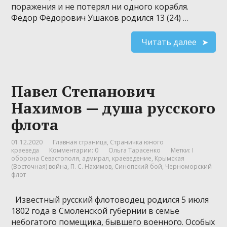
поражения и не потерял ни одного корабля.
Фёдор Фёдорович Ушаков родился 13 (24) …
Читать далее
Павел Степанович
Нахимов — душа русского
флота
01.12.2020
Главная страница
,
Страничка юного
краеведа
Комментарии: 0
Ольга Тарасенко
Метки:
I
оборона Севастополя
,
адмирал
,
краеведение
,
Крымская
(Восточная) война
,
П. С. Нахимов
,
Синопский бой
,
Черноморский
флот
Известный русский флотоводец родился 5 июля
1802 года в Смоленской губернии в семье
небогатого помещика, бывшего военного. Особых