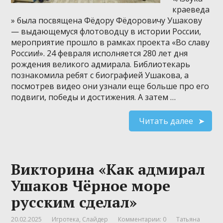
краеведа
» была посвящена Фёдору Фёдоровичу Ушакову
— выдающемуся флотоводцу в истории России,
мероприятие прошло в рамках проекта «Во славу
России!». 24 февраля исполняется 280 лет дня
рождения великого адмирала. Библиотекарь
познакомила ребят с биографией Ушакова, а
посмотрев видео они узнали еще больше про его
подвиги, победы и достижения. А затем …
Читать далее
Викторина «Как адмирал
Ушаков Чёрное море
русским сделал»
20.02.2025
Игротека
,
Слайдер
Комментарии: 0
Татьяна