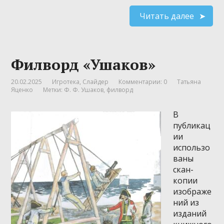
Читать далее
Филворд «Ушаков»
20.02.2025
Игротека
,
Слайдер
Комментарии: 0
Татьяна
Яценко
Метки:
Ф. Ф. Ушаков
,
филворд
В
публикац
ии
использо
ваны
скан-
копии
изображе
ний из
изданий