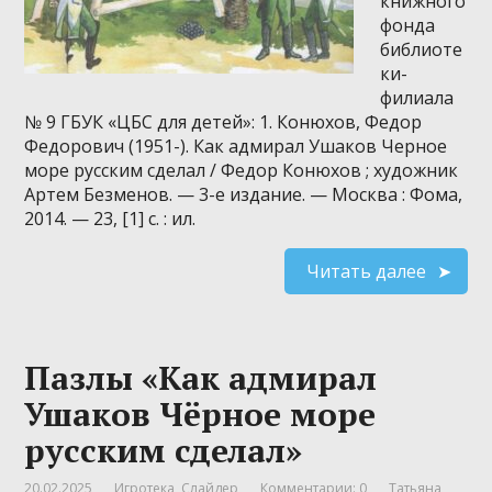
книжного
фонда
библиоте
ки-
филиала
№ 9 ГБУК «ЦБС для детей»: 1. Конюхов, Федор
Федорович (1951-). Как адмирал Ушаков Черное
море русским сделал / Федор Конюхов ; художник
Артем Безменов. — 3-е издание. — Москва : Фома,
2014. — 23, [1] с. : ил.
Читать далее
Пазлы «Как адмирал
Ушаков Чёрное море
русским сделал»
20.02.2025
Игротека
,
Слайдер
Комментарии: 0
Татьяна