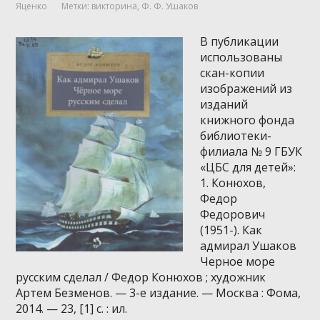
Яценко
Метки:
викторина
,
Ф. Ф. Ушаков
В публикации
использованы
скан-копии
изображений из
изданий
книжного фонда
библиотеки-
филиала № 9 ГБУК
«ЦБС для детей»:
1. Конюхов,
Федор
Федорович
(1951-). Как
адмирал Ушаков
Черное море
русским сделал / Федор Конюхов ; художник
Артем Безменов. — 3-е издание. — Москва : Фома,
2014. — 23, [1] с. : ил.