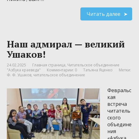
Читать далее
Наш адмирал — великий
Ушаков!
24.02.2025
Главная страница
,
Читательское объединение
"Азбука краеведа"
Комментарии: 0
Татьяна Яценко
Метки:
Ф. Ф. Ушаков
,
читательское объединение
Февральс
кая
встреча
читатель
ского
объедине
ния
«Азбука