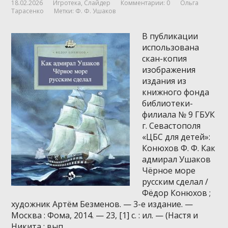
18.02.2026
Игротека
,
Слайдер
Комментарии: 0
Ольга
Тарасенко
Метки:
Ф. Ф. Ушаков
В публикации
использована
скан-копия
изображения
издания из
книжного фонда
библиотеки-
филиала № 9 ГБУК
г. Севастополя
«ЦБС для детей»:
Конюхов Ф. Ф. Как
адмирал Ушаков
Чёрное море
русским сделал /
Фёдор Конюхов ;
художник Артём Безменов. — 3-е издание. —
Москва : Фома, 2014. — 23, [1] с. : ил. — (Настя и
Никита ; вып. …