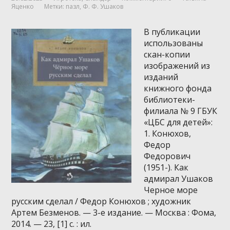
Яценко
Метки:
пазл
,
Ф. Ф. Ушаков
В публикации
использованы
скан-копии
изображений из
изданий
книжного фонда
библиотеки-
филиала № 9 ГБУК
«ЦБС для детей»:
1. Конюхов,
Федор
Федорович
(1951-). Как
адмирал Ушаков
Черное море
русским сделал / Федор Конюхов ; художник
Артем Безменов. — 3-е издание. — Москва : Фома,
2014. — 23, [1] с. : ил.