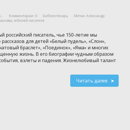
..
Комментарии: 0
Библиотекарь
Метки:
Александр
лаклавы
,
юбилей писателя
й российский писатель, чье 150-летие мы
 рассказов для детей «Белый пудель», «Слон»,
натовый браслет», «Поединок», «Яма» и многих
ыщенную жизнь. В его биографии чудным образом
события, взлеты и падения. Жизнелюбивый талант
Читать далее