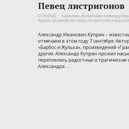
Певец листригонов
07.09.2020
Балаклава. Их именами названы улицы.
Куприн
,
краеведение
,
певец листригонов
,
улицы Ба
Александр Иванович Куприн – известны
отмечаем в этом году 7 сентября. Автор
«Барбос и Жулька», произведений «Гра
других. Александр Куприн прожил нас
переплелись радостные и трагические 
Александра …