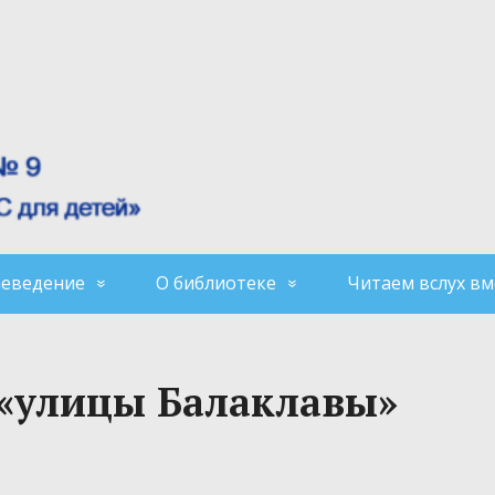
аеведение
О библиотеке
Читаем вслух вм
 «улицы Балаклавы»