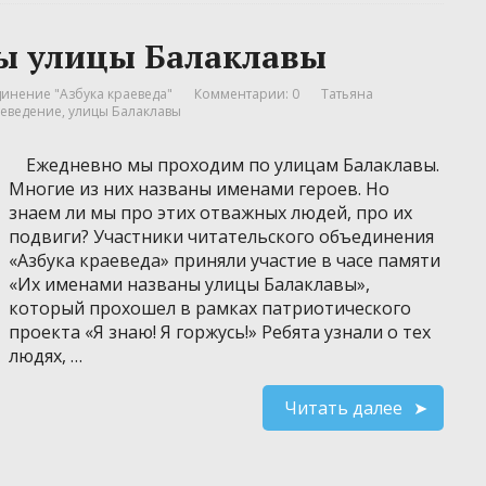
ы улицы Балаклавы
инение "Азбука краеведа"
Комментарии: 0
Татьяна
аеведение
,
улицы Балаклавы
Ежедневно мы проходим по улицам Балаклавы.
Многие из них названы именами героев. Но
знаем ли мы про этих отважных людей, про их
подвиги? Участники читательского объединения
«Азбука краеведа» приняли участие в часе памяти
«Их именами названы улицы Балаклавы»,
который прохошел в рамках патриотического
проекта «Я знаю! Я горжусь!» Ребята узнали о тех
людях, …
Читать далее