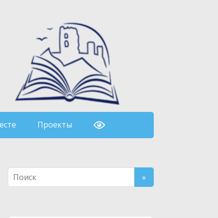
есте
Проекты