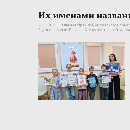
Их именами назван
28.04.2025
Главная страница
,
Читательское объед
Яценко
Метки:
Великая Отечественная война
,
кр