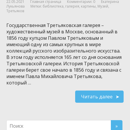
22.05.2021
Главная страница
Комментарии: 0
Екатерина
Лукьянова
Метки:
библиотека
,
галерея
,
картины
,
Музей
,
Третьяков
Государственная Третьяковская галерея –
художественный музей в Москве, основанный в
1856 году купцом Павлом Третьяковым и
имеющий одну из самых крупных в мире
коллекций русского изобразительного искусства.
В этом году исполняется 165 лет со дня основания
Третьяковской галереи. История Третьяковской
галереи берет свое начало в 1856 году и связана с
именем Павла Михайловича Третьякова,
который …
Читать далее