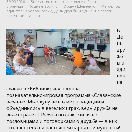
30.06.2026
Библиотека нового поколения
,
Главная
страница
Комментарии: 0
Оксана Шевченко
Метки:
Год
единства народов России
,
День дружбы и единения славян
,
славянские забавы
В
Де
нь
дру
жб
ы и
еди
нен
ия
славян в «Библиокрае» прошла
познавательно‑игровая программа «Славянские
забавы». Мы окунулись в мир традиций и
объединились в весёлых играх, ведь дружба не
знает границ! Ребята познакомились с
пословицами и поговорками о дружбе — в них
столько тепла и настоящей народной мудрости!