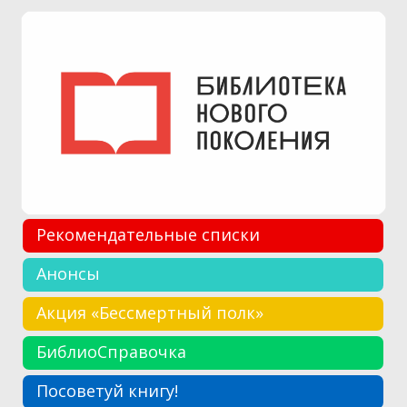
Рекомендательные списки
Анонсы
Акция «Бессмертный полк»
БиблиоСправочка
Посоветуй книгу!