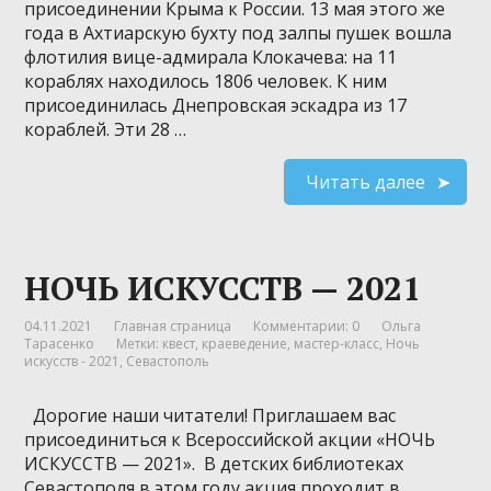
присоединении Крыма к России. 13 мая этого же
года в Ахтиарскую бухту под залпы пушек вошла
флотилия вице-адмирала Клокачева: на 11
кораблях находилось 1806 человек. К ним
присоединилась Днепровская эскадра из 17
кораблей. Эти 28 …
Читать далее
НОЧЬ ИСКУССТВ — 2021
04.11.2021
Главная страница
Комментарии: 0
Ольга
Тарасенко
Метки:
квест
,
краеведение
,
мастер-класс
,
Ночь
искусств - 2021
,
Севастополь
Дорогие наши читатели! Приглашаем вас
присоединиться к Всероссийской акции «НОЧЬ
ИСКУССТВ — 2021». В детских библиотеках
Севастополя в этом году акция проходит в