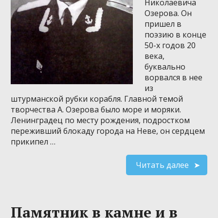
Николаевича
Озерова. Он
пришел в
поэзию в конце
50-х годов 20
века,
буквально
ворвался в нее
из
штурманской рубки корабля. Главной темой
творчества А. Озерова было море и моряки.
Ленинградец по месту рождения, подростком
переживший блокаду города на Неве, он сердцем
прикипел …
Читать далее
Памятник в камне и в