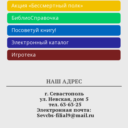
Акция «Бессмертный полк»
БиблиоСправочка
Посоветуй книгу!
Электронный каталог
Игротека
НАШ АДРЕС
г. Севастополь
ул. Невская, дом 5
тел. 63-63-25
Электронная почта:
Sevcbs-filial9@mail.ru