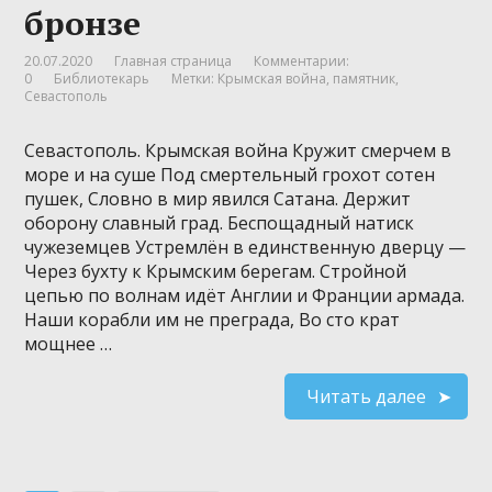
бронзе
20.07.2020
Главная страница
Комментарии:
0
Библиотекарь
Метки:
Крымская война
,
памятник
,
Севастополь
Севастополь. Крымская война Кружит смерчем в
море и на суше Под смертельный грохот сотен
пушек, Словно в мир явился Сатана. Держит
оборону славный град. Беспощадный натиск
чужеземцев Устремлён в единственную дверцу —
Через бухту к Крымским берегам. Стройной
цепью по волнам идёт Англии и Франции армада.
Наши корабли им не преграда, Во сто крат
мощнее …
Читать далее