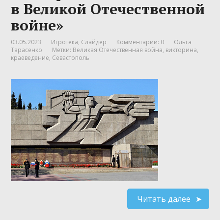
в Великой Отечественной
войне»
03.05.2023
Игротека
,
Слайдер
Комментарии: 0
Ольга
Тарасенко
Метки:
Великая Отечественная война
,
викторина
,
краеведение
,
Севастополь
Читать далее