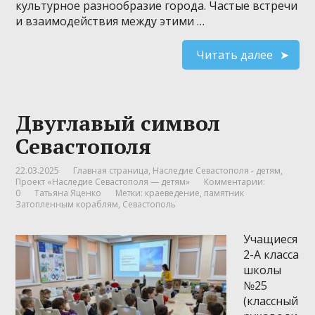
культурное разнообразие города. Частые встречи
и взаимодействия между этими …
Читать далее
Двуглавый символ
Севастополя
22.03.2025
Главная страница
,
Наследие Севастополя - детям
,
Проект «Наследие Севастополя — детям»
Комментарии:
0
Татьяна Яценко
Метки:
краеведение
,
памятник
Затопленным кораблям
,
Севастополь
Учащиеся
2-А класса
школы
№25
(классный