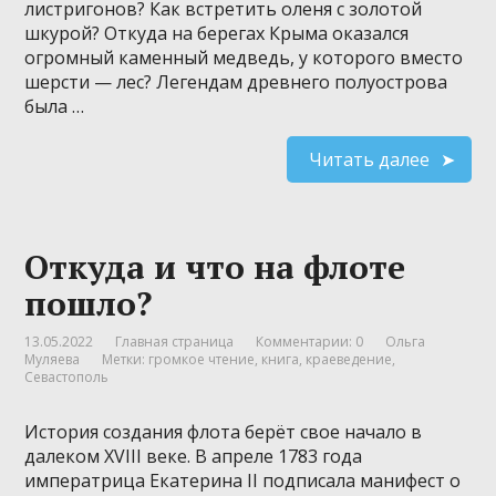
листригонов? Как встретить оленя с золотой
шкурой? Откуда на берегах Крыма оказался
огромный каменный медведь, у которого вместо
шерсти — лес? Легендам древнего полуострова
была …
Читать далее
Откуда и что на флоте
пошло?
13.05.2022
Главная страница
Комментарии: 0
Ольга
Муляева
Метки:
громкое чтение
,
книга
,
краеведение
,
Севастополь
История создания флота берёт свое начало в
далеком ХVIII веке. В апреле 1783 года
императрица Екатерина II подписала манифест о