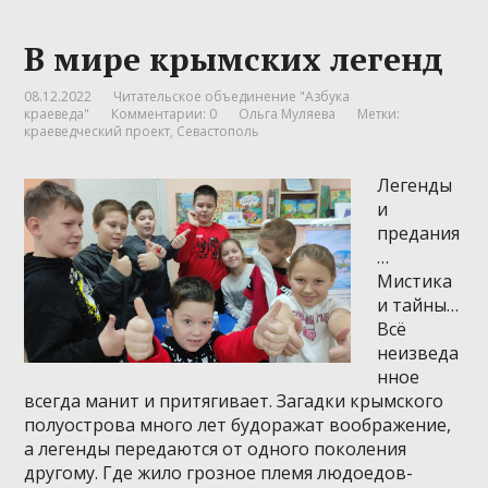
В мире крымских легенд
08.12.2022
Читательское объединение "Азбука
краеведа"
Комментарии: 0
Ольга Муляева
Метки:
краеведческий проект
,
Севастополь
Легенды
и
предания
…
Мистика
и тайны…
Всё
неизведа
нное
всегда манит и притягивает. Загадки крымского
полуострова много лет будоражат воображение,
а легенды передаются от одного поколения
другому. Где жило грозное племя людоедов-