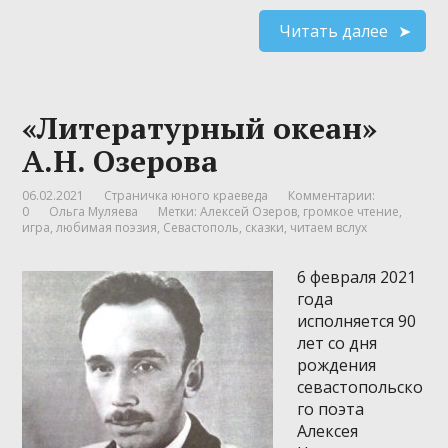
Читать далее
«Литературный океан»
А.Н. Озерова
06.02.2021
Страничка юного краеведа
Комментарии:
0
Ольга Муляева
Метки:
Алексей Озеров
,
громкое чтение
,
игра
,
любимая поэзия
,
Севастополь
,
сказки
,
читаем вслух
6 февраля 2021
года
исполняется 90
лет со дня
рождения
севастопольско
го поэта
Алексея