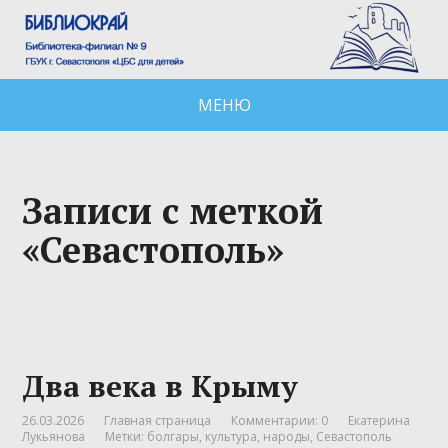
МЕНЮ
Записи с меткой
«Севастополь»
Два века в Крыму
26.03.2026
Главная страница
Комментарии: 0
Екатерина
Лукьянова
Метки:
болгары
,
культура
,
народы
,
Севастополь