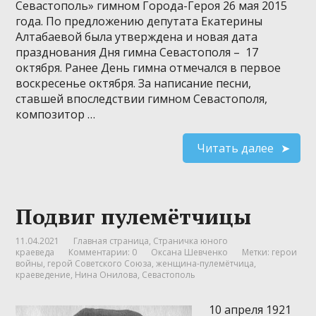
Севастополь» гимном Города-Героя 26 мая 2015
года. По предложению депутата Екатерины
Алтабаевой была утверждена и новая дата
празднования Дня гимна Севастополя – 17
октября. Ранее День гимна отмечался в первое
воскресенье октября. За написание песни,
ставшей впоследствии гимном Севастополя,
композитор …
Читать далее
Подвиг пулемётчицы
11.04.2021
Главная страница
,
Страничка юного
краеведа
Комментарии: 0
Оксана Шевченко
Метки:
герои
войны
,
герой Советского Союза
,
женщина-пулемётчица
,
краеведение
,
Нина Онилова
,
Севастополь
10 апреля 1921