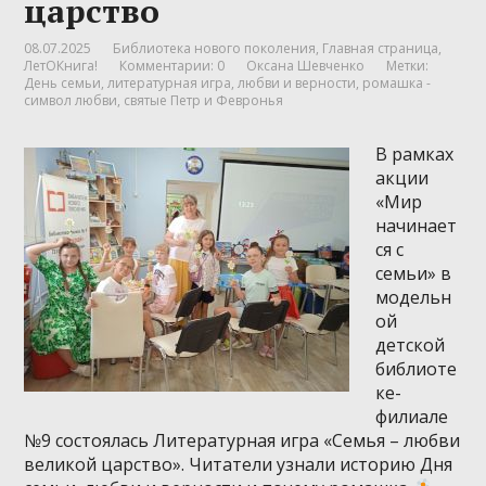
царство
08.07.2025
Библиотека нового поколения
,
Главная страница
,
ЛетОКнига!
Комментарии: 0
Оксана Шевченко
Метки:
День семьи
,
литературная игра
,
любви и верности
,
ромашка -
символ любви
,
святые Петр и Февронья
В рамках
акции
«Мир
начинает
ся с
семьи» в
модельн
ой
детской
библиоте
ке-
филиале
№9 состоялась Литературная игра «Семья – любви
великой царство». Читатели узнали историю Дня