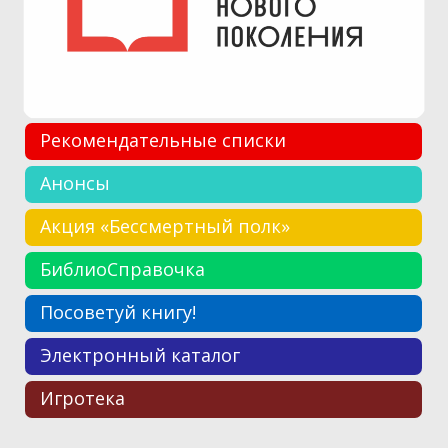
Рекомендательные списки
Анонсы
Акция «Бессмертный полк»
БиблиоСправочка
Посоветуй книгу!
Электронный каталог
Игротека