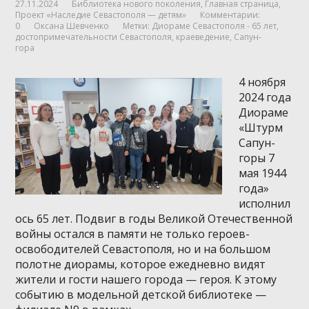
27.11.2024
Библиотека нового поколения
,
Главная страница
,
Проект «Наследие Севастополя — детям»
Комментарии:
0
Оксана Шевченко
Метки:
Диораме Севастополя - 65 лет
,
достопримечательности Севастополя
,
краеведение
,
Сапун-
гора
4 ноября
2024 года
Диораме
«Штурм
Сапун-
горы 7
мая 1944
года»
исполнил
ось 65 лет. Подвиг в годы Великой Отечественной
войны остался в памяти не только героев-
освободителей Севастополя, но и на большом
полотне диорамы, которое ежедневно видят
жители и гости нашего города — героя. К этому
событию в модельной детской библиотеке —