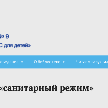
аеведение
О библиотеке
Читаем вслух вм
 «санитарный режим»