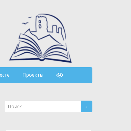
есте
Проекты