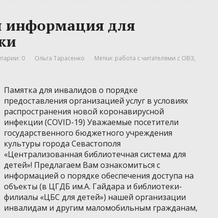
я информация для
ки
тарии: 0
Ольга Тарасенко
Метки:
работа с читателями с ОВЗ
,
Памятка для инвалидов о порядке
предоставления организацией услуг в условиях
распространения новой коронавирусной
инфекции (COVID-19) Уважаемые посетители
государственного бюджетного учреждения
культуры города Севастополя
«Централизованная библиотечная система для
детей»! Предлагаем Вам ознакомиться с
информацией о порядке обеспечения доступа на
объекты (в ЦГДБ им.А. Гайдара и библиотеки-
филиалы «ЦБС для детей») нашей организации
инвалидам и другим маломобильным гражданам,