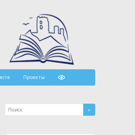
есте
Проекты