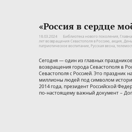
«Россия в сердце мо
18.03.2024
Библиотека нового поколения
,
Главна
лет возвращения Севастополя в Россию
,
акция
,
День
патриотическое воспитание
,
Русская весна
,
телемос
Сегодня — один из главных празднико
возвращения города Севастополя в Ро
Севастополя с Россией. Это праздник
миллионы людей под символом историч
2014 года, президент Российской Фед
по-настоящему важный документ – До