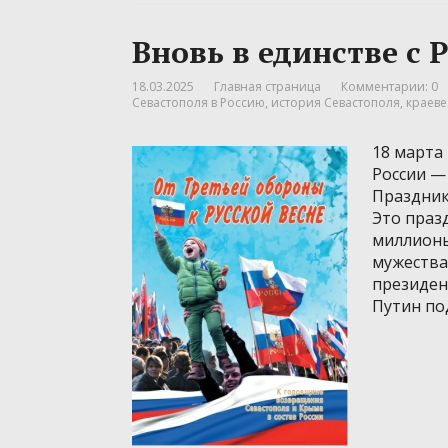
Вновь в единстве с 
18.03.2025
Главная страница
Комментарии: 0
Севастополя в Россию
,
история Севастополя
,
краев
18 марта
России —
Праздник
Это праз
миллионы
мужества 
президен
Путин по