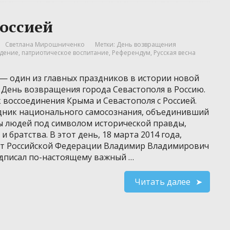
Россией
Светлана Мирошниченко
Метки:
День возвращения
едение
,
патриотическое воспитание
,
Референдум
,
Русская весна
 — один из главных праздников в истории новой
 День возвращения города Севастополя в Россию.
 воссоединения Крыма и Севастополя с Россией.
дник национального самосознания, объединивший
 людей под символом исторической правды,
и братства. В этот день, 18 марта 2014 года,
т Российской Федерации Владимир Владимирович
дписал по-настоящему важный …
Читать далее