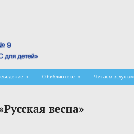
аеведение
О библиотеке
Читаем вслух вм
«Русская весна»