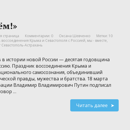
ём!»
я страница
Комментарии: 0
Оксана Шевченко
Метки:
10
 воссоединения Крыма и Севастополя с Россией
,
мы - вместе
,
т Севастополь-Астрахань
в в истории новой России — десятая годовщина
ссию. Праздник воссоединения Крыма и
 национального самосознания, объединивший
еской правды, мужества и братства. 18 марта
ерации Владимир Владимирович Путин подписал
говор …
Читать далее