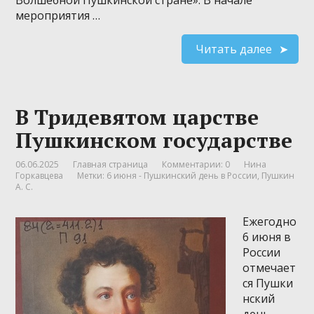
мероприятия …
Читать далее
В Тридевятом царстве
Пушкинском государстве
06.06.2025
Главная страница
Комментарии: 0
Нина
Горкавцева
Метки:
6 июня - Пушкинский день в России
,
Пушкин
А. С.
Ежегодно
6 июня в
России
отмечает
ся Пушки
нский
день,