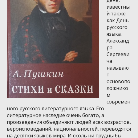
известны
й также
как День
русского
языка.
Александ
ра
Сергееви
ча
называю
т
основопо
ложнико
м
современ
ного русского литературного языка. Его
литературное наследие очень богато, а
произведения объединяют людей всех возрастов,
вероисповеданий, национальностей, переводятся
на десятки языков мира. И сколь ни трудны бы