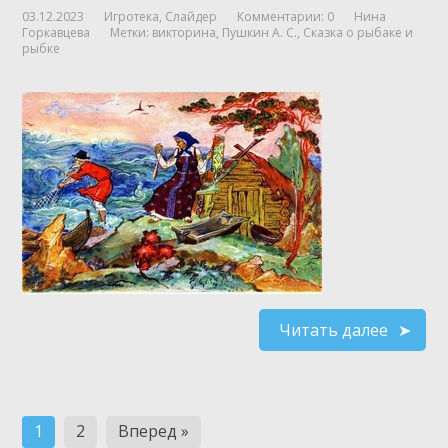
03.12.2023
Игротека
,
Слайдер
Комментарии: 0
Нина
Горкавцева
Метки:
викторина
,
Пушкин А. С.
,
Сказка о рыбаке и
рыбке
Читать далее
Навигация
1
2
Вперед »