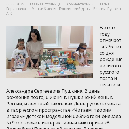
06.06.2025
Главная страница
Комментарии: 0
Нина
Горкавцева
Метки:
6 июня - Пушкинский день в России
,
Пушкин
А. С.
В этом
году
отмечает
ся 226 лет
со дня
рождения
великого
русского
поэта и
писателя
Александра Сергеевича Пушкина. В день
рождения поэта, 6 июня, в Пушкинский день в
России, известный также как День русского языка
в творческом пространстве «Читаем, творим,
играем» детской модельной библиотеки-филиала
№ 9 состоялась интерактивная викторина «В
Волшебной Пушкинской стране». В начале