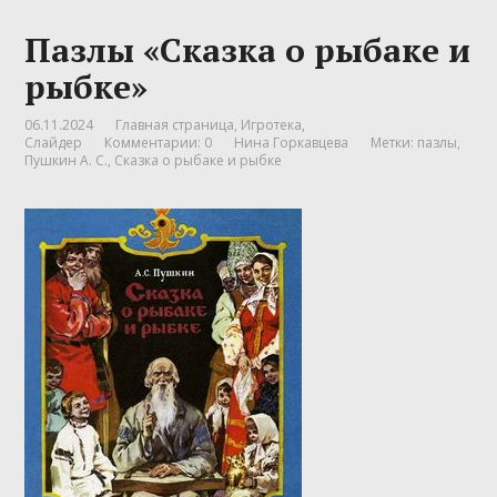
Пазлы «Сказка о рыбаке и
рыбке»
06.11.2024
Главная страница
,
Игротека
,
Слайдер
Комментарии: 0
Нина Горкавцева
Метки:
пазлы
,
Пушкин А. С.
,
Сказка о рыбаке и рыбке