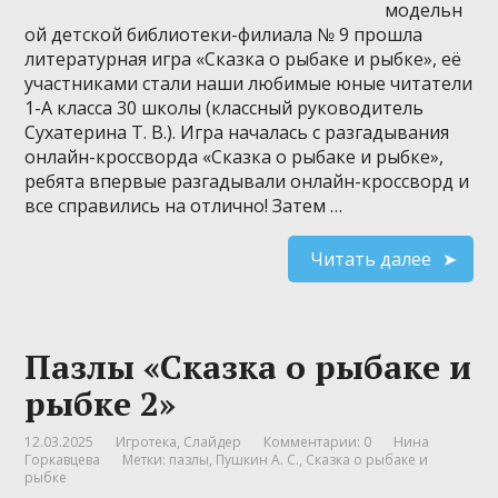
модельн
ой детской библиотеки-филиала № 9 прошла
литературная игра «Сказка о рыбаке и рыбке», её
участниками стали наши любимые юные читатели
1-А класса 30 школы (классный руководитель
Сухатерина Т. В.). Игра началась с разгадывания
онлайн-кроссворда «Сказка о рыбаке и рыбке»,
ребята впервые разгадывали онлайн-кроссворд и
все справились на отлично! Затем …
Читать далее
Пазлы «Сказка о рыбаке и
рыбке 2»
12.03.2025
Игротека
,
Слайдер
Комментарии: 0
Нина
Горкавцева
Метки:
пазлы
,
Пушкин А. С.
,
Сказка о рыбаке и
рыбке