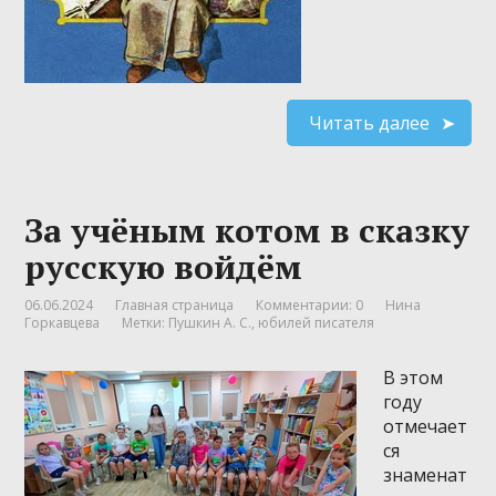
Читать далее
За учёным котом в сказку
русскую войдём
06.06.2024
Главная страница
Комментарии: 0
Нина
Горкавцева
Метки:
Пушкин А. С.
,
юбилей писателя
В этом
году
отмечает
ся
знаменат