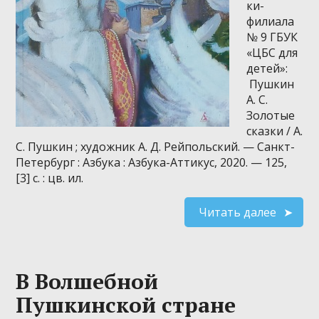
ки-
филиала
№ 9 ГБУК
«ЦБС для
детей»:
Пушкин
А. С.
Золотые
сказки / А.
С. Пушкин ; художник А. Д. Рейпольский. — Санкт-
Петербург : Азбука : Азбука-Аттикус, 2020. — 125,
[3] с. : цв. ил.
Читать далее
В Волшебной
Пушкинской стране