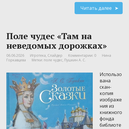
Читать далее
Поле чудес «Там на
неведомых дорожках»
06.06.2026
Игротека
,
Слайдер
Комментарии: 0
Нина
Горкавцева
Метки:
поле чудес
,
Пушкин А. С.
Использо
вана
скан-
копия
изображе
ния из
книжного
фонда
библиоте