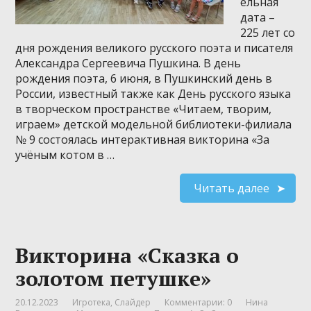
ельная
дата –
225 лет со
дня рождения великого русского поэта и писателя
Александра Сергеевича Пушкина. В день
рождения поэта, 6 июня, в Пушкинский день в
России, известный также как День русского языка
в творческом пространстве «Читаем, творим,
играем» детской модельной библиотеки-филиала
№ 9 состоялась интерактивная викторина «За
учёным котом в …
Читать далее
Викторина «Сказка о
золотом петушке»
20.12.2023
Игротека
,
Слайдер
Комментарии: 0
Нина