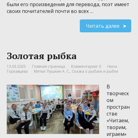
были его произведения для перевода, поэт имеет
своих почитателей почти во всех …
Читать далее
Золотая рыбка
13.03.2025
Главная страница
Комментарии: 0
Нина
Горкавцева
Метки:
Пушкин А. С.
,
Сказка о рыбаке и рыбке
В
творческ
ом
простран
стве
«Читаем,
творим,
играем»