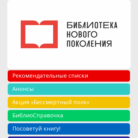
Рекомендательные списки
Анонсы
Акция «Бессмертный полк»
БиблиоСправочка
Посоветуй книгу!