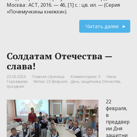
Москва : АСТ, 2016. — 46, [1] с. : цв. ил. — (Серия
«Почемучкины книжки»).
Читать далее
Солдатам Отечества —
слава!
23.02.2024
Главная страница
Комментарии: 0
Нина
Горкавцева
Метки:
23 февраля - День защитника Отечества
,
праздник
22
февраля,
в
преддвер
ии Дня
защитни