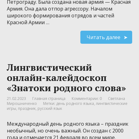
Петрограду. Была создана новая армия — Красная
Армия. Она дала отпор агрессору. Началом
широкого формирования отрядов и частей
Красной Армии …
Читать далее
Лингвистический
онлайн-калейдоскоп
«Знатоки родного слова»
21.02.2023
Главная страница
Комментарии: 0
Светлана
Мирошниченко
Метки:
день родного языка
,
лингвистические
игры
,
праздник
,
русский язык
Международный день родного языка – праздник
необычный, но очень важный. Он создан с 2000
года и отмечается 21 февраля во всем мире.