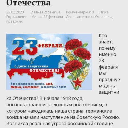
Отечества
22.02.2023
Главная страница
Комментарии: 0
Нина
Горкавцева
Метки:
23 февраля - День защитника Отечества
,
праздник
Кто
знает,
почему
именно
23
февраля
мы
празднуе
м День
защитни
ка Отечества? В начале 1918 года,
воспользовавшись сложным положением, в
котором находилась наша страна, германские
войска начали наступление на Советскую Россию.
Возникла реальная угроза российской столице