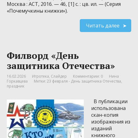
Москва : АСТ, 2016. — 46, [1] с. : цв. ил. — (Серия
«Почемучкины книжки»).
Читать далее
Филворд «День
защитника Отечества»
16.02.2026
Игротека
,
Слайдер
Комментарии: 0
Нина
Горкавцева
Метки:
23 февраля - День защитника Отечества
,
праздник
В публикации
использована
скан-копия
изображения из
изданий
книжного