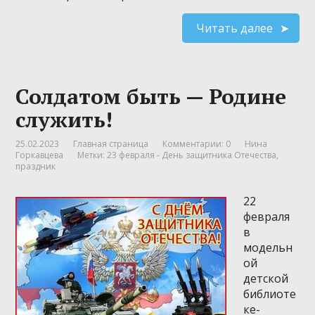
Читать далее
Солдатом быть — Родине
служить!
25.02.2023
Главная страница
Комментарии: 0
Нина
Горкавцева
Метки:
23 февраля - День защитника Отечества
,
праздник
22
февраля
в
модельн
ой
детской
библиоте
ке-