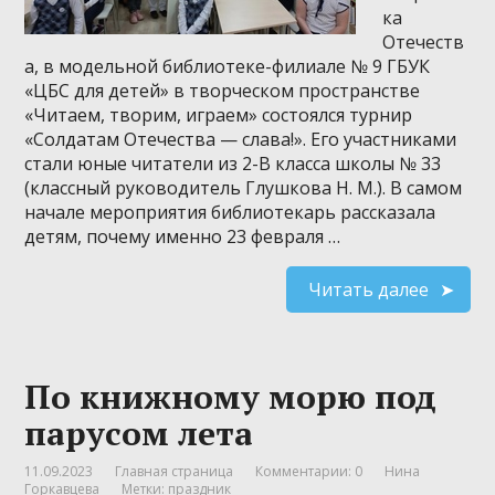
ка
Отечеств
а, в модельной библиотеке-филиале № 9 ГБУК
«ЦБС для детей» в творческом пространстве
«Читаем, творим, играем» состоялся турнир
«Солдатам Отечества — слава!». Его участниками
стали юные читатели из 2-В класса школы № 33
(классный руководитель Глушкова Н. М.). В самом
начале мероприятия библиотекарь рассказала
детям, почему именно 23 февраля …
Читать далее
По книжному морю под
парусом лета
11.09.2023
Главная страница
Комментарии: 0
Нина
Горкавцева
Метки:
праздник