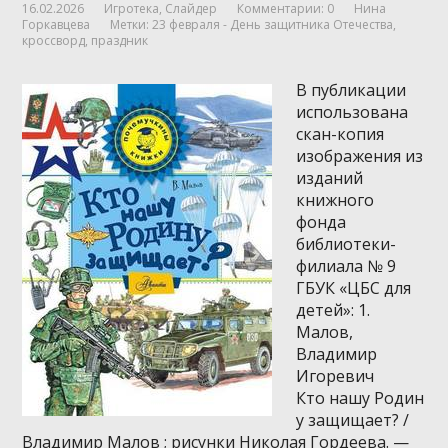
16.02.2026
Игротека
,
Слайдер
Комментарии: 0
Нина
Горкавцева
Метки:
23 февраля - День защитника Отечества
,
кроссворд
,
праздник
В публикации
использована
скан-копия
изображения из
изданий
книжного
фонда
библиотеки-
филиала № 9
ГБУК «ЦБС для
детей»: 1.
Малов,
Владимир
Игоревич
Кто нашу Родин
у защищает? /
Владимир Малов ; рисунки Николая Гордеева. —