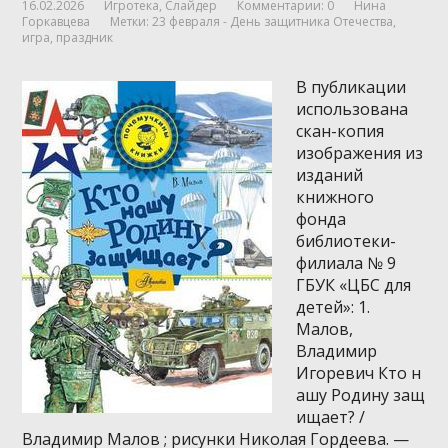
16.02.2026
Игротека
,
Слайдер
Комментарии: 0
Нина
Горкавцева
Метки:
23 февраля - День защитника Отечества
,
игра
,
праздник
В публикации
использована
скан-копия
изображения из
изданий
книжного
фонда
библиотеки-
филиала № 9
ГБУК «ЦБС для
детей»: 1.
Малов,
Владимир
Игоревич Кто н
ашу Родину защ
ищает? /
Владимир Малов ; рисунки Николая Гордеева. —