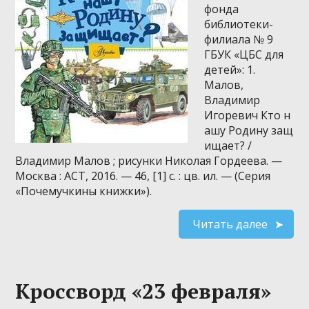
фонда
библиотеки-
филиала № 9
ГБУК «ЦБС для
детей»: 1.
Малов,
Владимир
Игоревич Кто н
ашу Родину защ
ищает? /
Владимир Малов ; рисунки Николая Гордеева. —
Москва : АСТ, 2016. — 46, [1] с. : цв. ил. — (Серия
«Почемучкины книжки»).
Читать далее
Кроссворд «23 февраля»