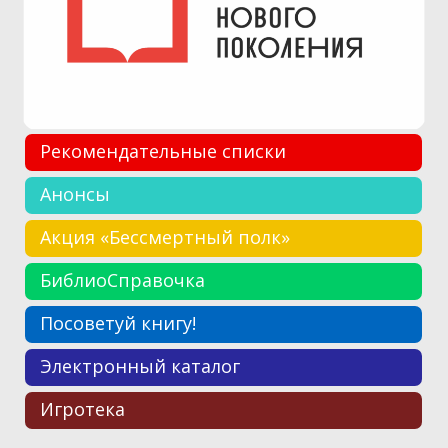
Рекомендательные списки
Анонсы
Акция «Бессмертный полк»
БиблиоСправочка
Посоветуй книгу!
Электронный каталог
Игротека