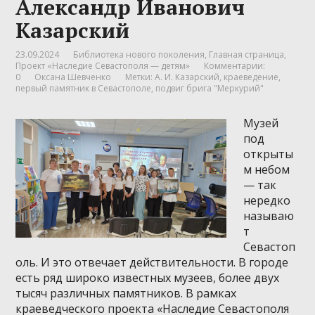
Александр Иванович
Казарский
23.09.2024
Библиотека нового поколения
,
Главная страница
,
Проект «Наследие Севастополя — детям»
Комментарии:
0
Оксана Шевченко
Метки:
А. И. Казарский
,
краеведение
,
первый памятник в Севастополе
,
подвиг брига "Меркурий"
Музей
под
открыты
м небом
— так
нередко
называю
т
Севастоп
оль. И это отвечает действительности. В городе
есть ряд широко известных музеев, более двух
тысяч различных памятников. В рамках
краеведческого проекта «Наследие Севастополя