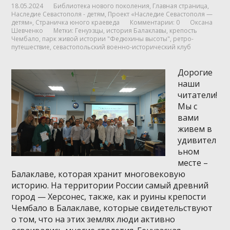
18.05.2024
Библиотека нового поколения
,
Главная страница
,
Наследие Севастополя - детям
,
Проект «Наследие Севастополя —
детям»
,
Страничка юного краеведа
Комментарии: 0
Оксана
Шевченко
Метки:
Генуэзцы
,
история Балаклавы
,
крепость
Чембало
,
парк живой истории "Федюхины высоты"
,
ретро-
путешествие
,
севастопольский военно-исторический клуб
Дорогие
наши
читатели!
Мы с
вами
живем в
удивител
ьном
месте –
Балаклаве, которая хранит многовековую
историю. На территории России самый древний
город — Херсонес, также, как и руины крепости
Чембало в Балаклаве, которые свидетельствуют
о том, что на этих землях люди активно