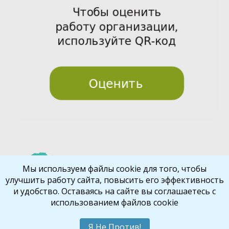
Pre
Nex
Мы используем файлы cookie для того, чтобы
улучшить работу сайта, повысить его эффективность
vio
t
и удобство. Оставаясь на сайте вы соглашаетесь с
us
использованием файлов cookie
Библиокрай
© 2026
Все права защищены
Шаблон от
WP Puzzle
Я Не Против!