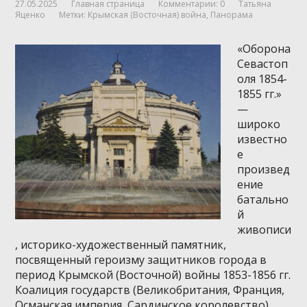
27.05.2025
Главная страница
Комментарии: 0
Татьяна
Яценко
Метки:
Крымская (Восточная) война
,
Панорама
«Оборона
Севастоп
оля 1854-
1855 гг.»
—
широко
известно
е
произвед
ение
батально
й
живописи
, историко-художественный памятник,
посвященный героизму защитников города в
период Крымской (Восточной) войны 1853-1856 гг.
Коалиция государств (Великобритания, Франция,
Османская империя, Сардинское королевство)