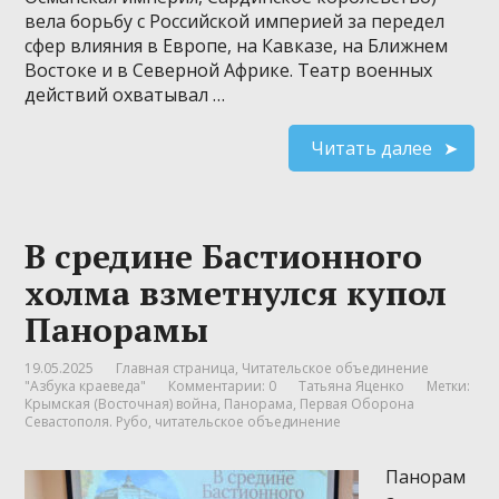
вела борьбу с Российской империей за передел
сфер влияния в Европе, на Кавказе, на Ближнем
Востоке и в Северной Африке. Театр военных
действий охватывал …
Читать далее
В средине Бастионного
холма взметнулся купол
Панорамы
19.05.2025
Главная страница
,
Читательское объединение
"Азбука краеведа"
Комментарии: 0
Татьяна Яценко
Метки:
Крымская (Восточная) война
,
Панорама
,
Первая Оборона
Севастополя. Рубо
,
читательское объединение
Панорам