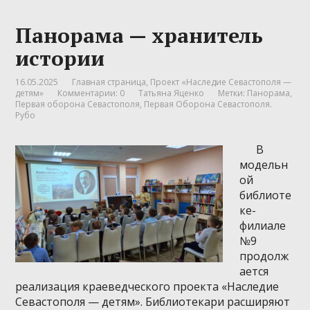
Панорама — хранитель
истории
16.05.2025
Главная страница
,
Проект «Наследие Севастополя —
детям»
Комментарии: 0
Татьяна Яценко
Метки:
Панорама
,
Первая оборона Севастополя
,
Первая Оборона Севастополя.
Рубо
В
модельн
ой
библиоте
ке-
филиале
№9
продолж
ается
реализация краеведческого проекта «Наследие
Севастополя — детям». Библиотекари расширяют