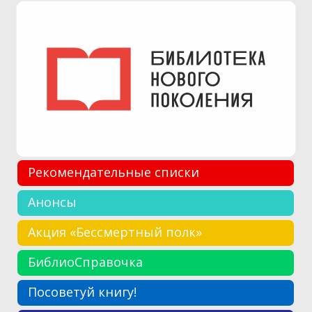
Рекомендательные списки
Анонсы
Акция «Бессмертный полк»
БиблиоСправочка
Посоветуй книгу!