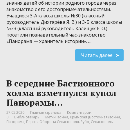
знания детей об истории родного города через
знакомство с его достопримечательностями.
Учащиеся 3-А класса школы №30 (классный
руководитель Дихтярёва Я. В.) и 3-Б класса школы
№33 (классный руководитель Калищук Е. О.)
посетили познавательный час-знакомство
«Панорама — хранитель истории». …
Читать далее
В середине Бастионного
холма взметнулся купол
Панорамы…
27.05.2020
Главная страница
Комментарии:
0
Библиотекарь
Метки:
война
,
Крымская (Восточная) война
,
Панорама
,
Первая Оборона Севастополя. Рубо
,
Севастополь