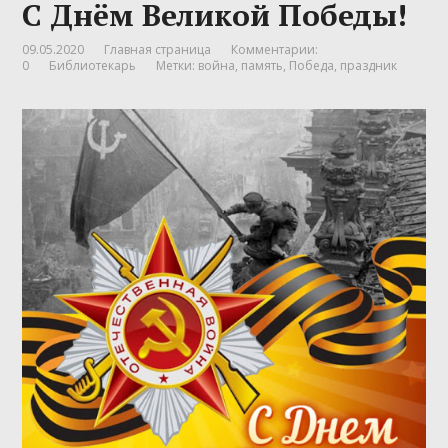
С Днём Великой Победы!
09.05.2020
Главная страница
Комментарии:
0
Библиотекарь
Метки:
война
,
память
,
Победа
,
праздник