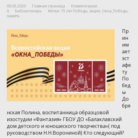
09.05.2020
Главная страница
Комментарии:
0
Библиотекарь
Метки:
75 лет Победы
,
акция
,
Окна_Победы
,
память
Пр
ин
им
ает
эст
афе
ту
По
бед
ы
До
бря
нская Полина, воспитанница образцовой
изостудии «Фантазия» ГБОУ ДО «Балаклавский
дом детского и юношеского творчества»( под
руководством Н.Н.Ворониной) Кто следующий?