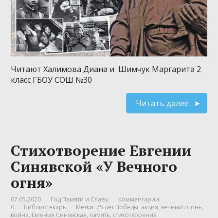
Читают Халимова Диана и Шимчук Маргарита 2
класс ГБОУ СОШ №30
Читать далее
Стихотворение Евгении
Синявской «У Вечного
огня»
07.05.2020
Год Памяти и Славы
Комментарии:
0
Библиотекарь
Метки:
75 лет Победы
,
акция
,
вечный огонь
,
война
,
Евгения Синявская
,
память
,
стихотворение