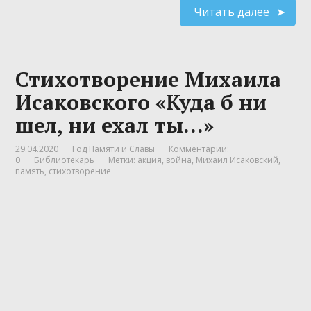
Читать далее
Стихотворение Михаила
Исаковского «Куда б ни
шел, ни ехал ты…»
29.04.2020
Год Памяти и Славы
Комментарии:
0
Библиотекарь
Метки:
акция
,
война
,
Михаил Исаковский
,
память
,
стихотворение