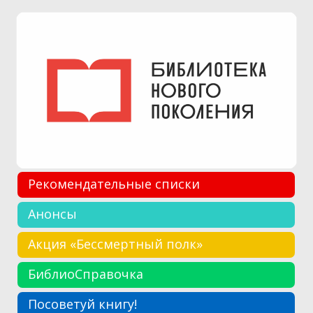
Рекомендательные списки
Анонсы
Акция «Бессмертный полк»
БиблиоСправочка
Посоветуй книгу!