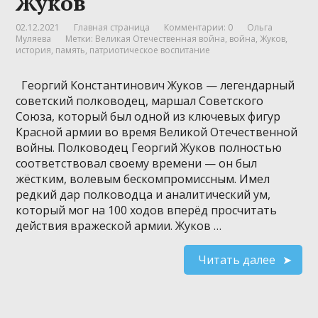
Жуков
02.12.2021
Главная страница
Комментарии: 0
Ольга
Муляева
Метки:
Великая Отечественная война
,
война
,
Жуков
,
история
,
память
,
патриотическое воспитание
Георгий Константинович Жуков — легендарный
советский полководец, маршал Советского
Союза, который был одной из ключевых фигур
Красной армии во время Великой Отечественной
войны. Полководец Георгий Жуков полностью
соответствовал своему времени — он был
жёстким, волевым бескомпромиссным. Имел
редкий дар полководца и аналитический ум,
который мог на 100 ходов вперёд просчитать
действия вражеской армии. Жуков …
Читать далее