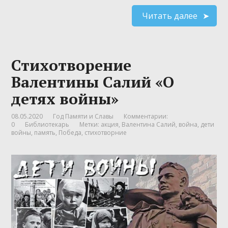
Читать далее
Стихотворение
Валентины Салий «О
детях войны»
08.05.2020
Год Памяти и Славы
Комментарии:
0
Библиотекарь
Метки:
акция
,
Валентина Салий
,
война
,
дети
войны
,
память
,
Победа
,
стихотворние