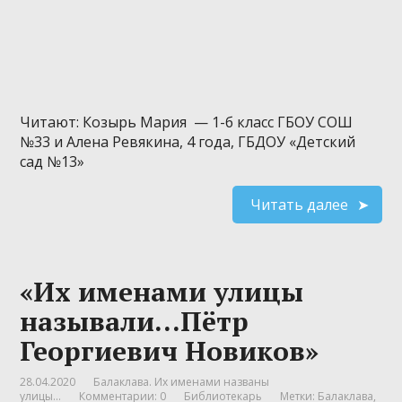
Читают: Козырь Мария — 1-б класс ГБОУ СОШ
№33 и Алена Ревякина, 4 года, ГБДОУ «Детский
сад №13»
Читать далее
«Их именами улицы
называли…Пётр
Георгиевич Новиков»
28.04.2020
Балаклава. Их именами названы
улицы...
Комментарии: 0
Библиотекарь
Метки:
Балаклава
,