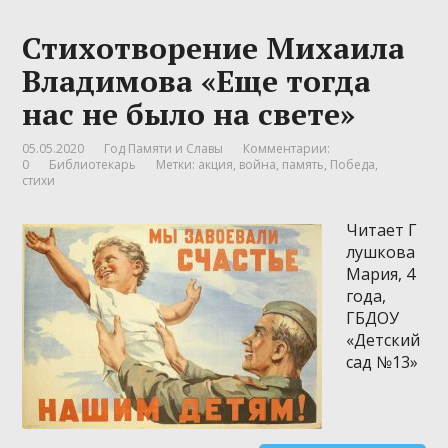
Стихотворение Михаила
Владимова «Еще тогда
нас не было на свете»
05.05.2020
Год Памяти и Славы
Комментарии:
0
Библиотекарь
Метки:
акция
,
война
,
память
,
Победа
,
стихи
Читает Г
лушкова
Мария, 4
года,
ГБДОУ
«Детский
сад №13»