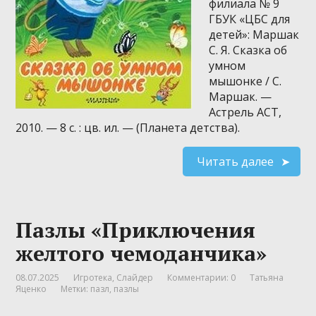
филиала № 9
ГБУК «ЦБС для
детей»: Маршак
С. Я. Сказка об
умном
мышонке / С.
Маршак. —
Астрель АСТ,
2010. — 8 с. : цв. ил. — (Планета детства).
Читать далее
Пазлы «Приключения
желтого чемоданчика»
08.07.2025
Игротека
,
Слайдер
Комментарии: 0
Татьяна
Яценко
Метки:
пазл
,
пазлы