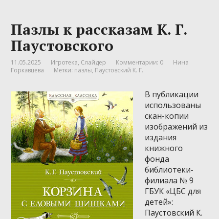
Пазлы к рассказам К. Г.
Паустовского
11.05.2025
Игротека
,
Слайдер
Комментарии: 0
Нина
Горкавцева
Метки:
пазлы
,
Паустовский К. Г.
В публикации
использованы
скан-копии
изображений из
издания
книжного
фонда
библиотеки-
филиала № 9
ГБУК «ЦБС для
детей»:
Паустовский К.