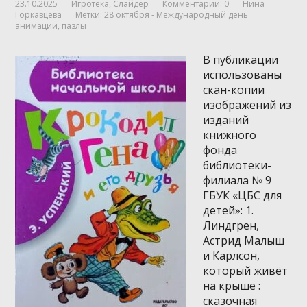
23.10.2025
Игротека
,
Слайдер
Комментарии: 0
Нина
Горкавцева
Метки:
28 октября - Международный день
анимации
,
пазлы
В публикации
использованы
скан-копии
изображений из
изданий
книжного
фонда
библиотеки-
филиала № 9
ГБУК «ЦБС для
детей»: 1.
Линдгрен,
Астрид Малыш
и Карлсон,
который живёт
на крыше :
сказочная