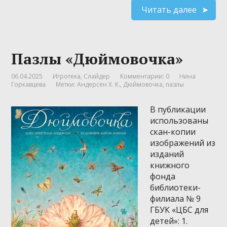
Читать далее
Пазлы «Дюймовочка»
06.04.2025
Игротека
,
Слайдер
Комментарии: 0
Нина
Горкавцева
Метки:
Андерсен Х. К.
,
Дюймовочка
,
пазлы
В публикации
использованы
скан-копии
изображений из
изданий
книжного
фонда
библиотеки-
филиала № 9
ГБУК «ЦБС для
детей»: 1.