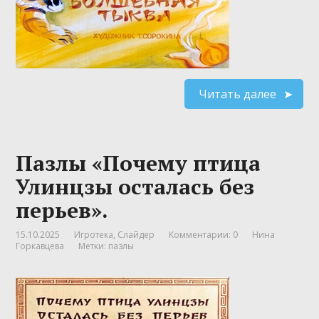
Читать далее
Пазлы «Почему птица
Улинцзы осталась без
перьев».
15.10.2025
Игротека
,
Слайдер
Комментарии: 0
Нина
Горкавцева
Метки:
пазлы