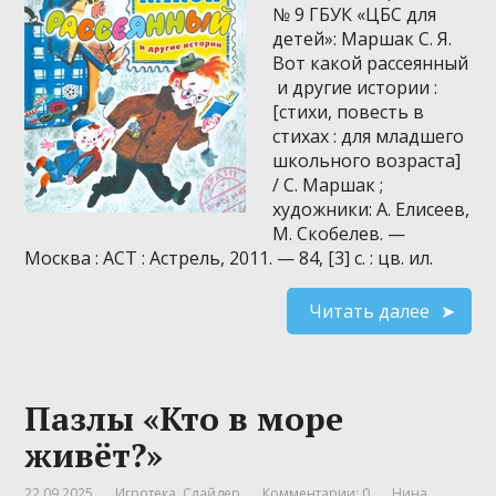
№ 9 ГБУК «ЦБС для
детей»: Маршак С. Я.
Вот какой рассеянный
и другие истории :
[стихи, повесть в
стихах : для младшего
школьного возраста]
/ С. Маршак ;
художники: А. Елисеев,
М. Скобелев. —
Москва : АСТ : Астрель, 2011. — 84, [3] с. : цв. ил.
Читать далее
Пазлы «Кто в море
живёт?»
22.09.2025
Игротека
,
Слайдер
Комментарии: 0
Нина