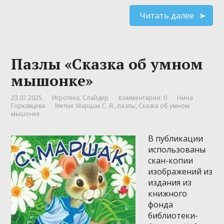
Читать далее
Пазлы «Сказка об умном
мышонке»
23.07.2025
Игротека
,
Слайдер
Комментарии: 0
Нина
Горкавцева
Метки:
Маршак С. Я.
,
пазлы
,
Сказка об умном
мышонке
В публикации
использованы
скан-копии
изображений из
издания из
книжного
фонда
библиотеки-