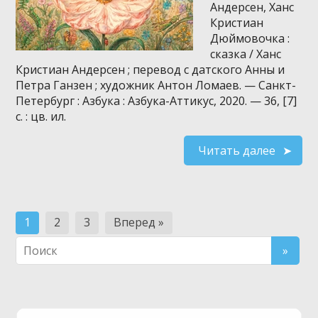
Андерсен, Ханс
Кристиан
Дюймовочка :
сказка / Ханс
Кристиан Андерсен ; перевод с датского Анны и
Петра Ганзен ; художник Антон Ломаев. — Санкт-
Петербург : Азбука : Азбука-Аттикус, 2020. — 36, [7]
с. : цв. ил.
Читать далее
Навигация
1
2
3
Вперед »
по
записям