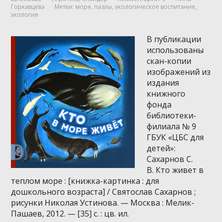
Горкавцева
Метки:
море
,
пазлы
,
экологическое воспитание
,
экология
В публикации
использованы
скан-копии
изображений из
издания
книжного
фонда
библиотеки-
филиала № 9
ГБУК «ЦБС для
детей»:
Сахарнов С.
В. Кто живет в
теплом море : [книжка-картинка : для
дошкольного возраста] / Святослав Сахарнов ;
рисунки Николая Устинова. — Москва : Мелик-
Пашаев, 2012. — [35] с. : цв. ил.