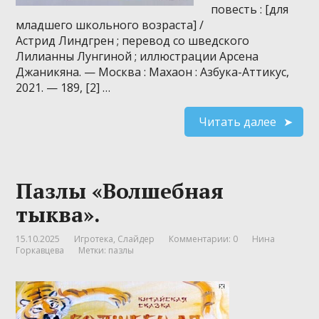
повесть : [для
младшего школьного возраста] /
Астрид Линдгрен ; перевод со шведского
Лилианны Лунгиной ; иллюстрации Арсена
Джаникяна. — Москва : Махаон : Азбука-Аттикус,
2021. — 189, [2] …
Читать далее
Пазлы «Волшебная
тыква».
15.10.2025
Игротека
,
Слайдер
Комментарии: 0
Нина
Горкавцева
Метки:
пазлы