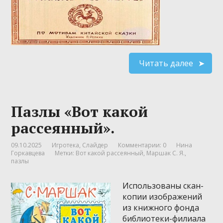
Читать далее
Пазлы «Вот какой
рассеянный».
09.10.2025
Игротека
,
Слайдер
Комментарии: 0
Нина
Горкавцева
Метки:
Вот какой рассеянный
,
Маршак С. Я.
,
пазлы
Использованы скан-
копии изображений
из книжного фонда
библиотеки-филиала