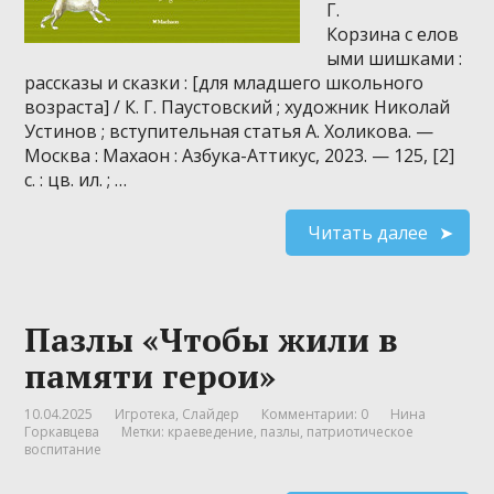
Г.
Корзина с елов
ыми шишками :
рассказы и сказки : [для младшего школьного
возраста] / К. Г. Паустовский ; художник Николай
Устинов ; вступительная статья А. Холикова. —
Москва : Махаон : Азбука-Аттикус, 2023. — 125, [2]
с. : цв. ил. ; …
Читать далее
Пазлы «Чтобы жили в
памяти герои»
10.04.2025
Игротека
,
Слайдер
Комментарии: 0
Нина
Горкавцева
Метки:
краеведение
,
пазлы
,
патриотическое
воспитание