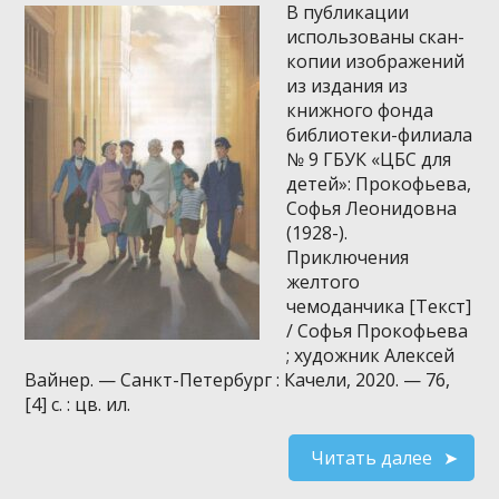
В публикации
использованы скан-
копии изображений
из издания из
книжного фонда
библиотеки-филиала
№ 9 ГБУК «ЦБС для
детей»: Прокофьева,
Софья Леонидовна
(1928-).
Приключения
желтого
чемоданчика [Текст]
/ Софья Прокофьева
; художник Алексей
Вайнер. — Санкт-Петербург : Качели, 2020. — 76,
[4] с. : цв. ил.
Читать далее