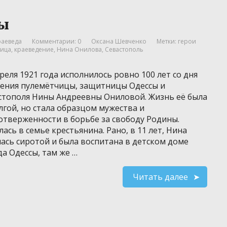
ы
раеведа
Комментарии: 0
Оксана Шевченко
Метки:
герои
чица
,
краеведение
,
Нина Онилова
,
Севастополь
реля 1921 года исполнилось ровно 100 лет со дня
ения пулемётчицы, защитницы Одессы и
стополя Нины Андреевны Ониловой. Жизнь её была
лгой, но стала образцом мужества и
отверженности в борьбе за свободу Родины.
ась в семье крестьянина. Рано, в 11 лет, Нина
лась сиротой и была воспитана в детском доме
да Одессы, там же …
Читать далее