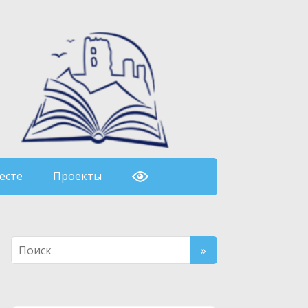
есте
Проекты