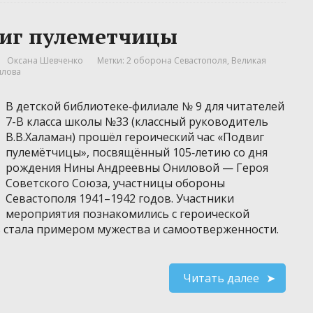
виг пулеметчицы
Оксана Шевченко
Метки:
2 оборона Севастополя
,
Великая
илова
В детской библиотеке‑филиале № 9 для читателей
7-В класса школы №33 (классный руководитель
В.В.Халаман) прошёл героический час «Подвиг
пулемётчицы», посвящённый 105‑летию со дня
рождения Нины Андреевны Ониловой — Героя
Советского Союза, участницы обороны
Севастополя 1941–1942 годов. Участники
мероприятия познакомились с героической
 стала примером мужества и самоотверженности.
Читать далее