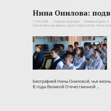
Нина Онилова: под
17.04.2026
Главная страница
Комментарии: 0
Отечественная война
,
герои Севастополя
,
Нина Он
биографией Нины Ониловой, чья жизнь
В годы Великой Отечественной …