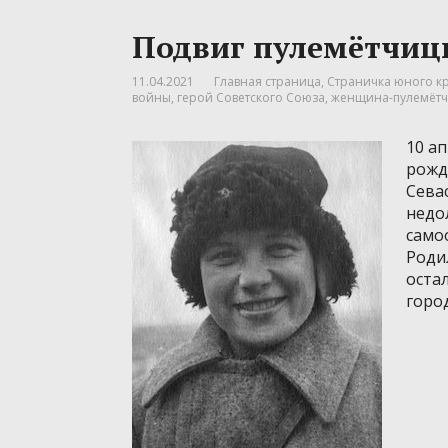
Подвиг пулемётчиц
11.04.2021
Главная страница
,
Страничка юного к
войны
,
герой Советского Союза
,
женщина-пулемёт
10 ап
рожд
Сева
недо
само
Родил
оста
горо