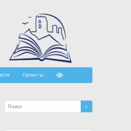
есте
Проекты