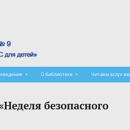
аеведение
О библиотеке
Читаем вслух вм
«Неделя безопасного