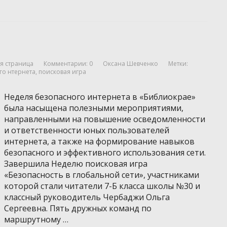
я страница
Комментарии: 0
Оксана Шевченко
Метки:
го нтернета
,
поисковая игра
Неделя безопасного интернета в «Библиокрае»
была насыщена полезными мероприятиями,
направленными на повышение осведомленности
и ответственности юных пользователей
интернета, а также на формирование навыков
безопасного и эффективного использования сети.
Завершила Неделю поисковая игра
«Безопасность в глобальной сети», участниками
которой стали читатели 7-Б класса школы №30 и
классный руководитель Чербаджи Ольга
Сергеевна. Пять дружных команд по
маршрутному …