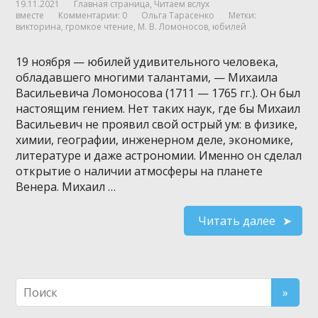
19.11.2021
Главная страница
,
Читаем вслух
вместе
Комментарии: 0
Ольга Тарасенко
Метки:
викторина
,
громкое чтение
,
М. В. Ломоносов
,
юбилей
19 ноября — юбилей удивительного человека,
обладавшего многими талантами, — Михаила
Васильевича Ломоносова (1711 — 1765 гг.). Он был
настоящим гением. Нет таких наук, где бы Михаил
Васильевич не проявил свой острый ум: в физике,
химии, географии, инженерном деле, экономике,
литературе и даже астрономии. Именно он сделал
открытие о наличии атмосферы на планете
Венера. Михаил …
Читать далее