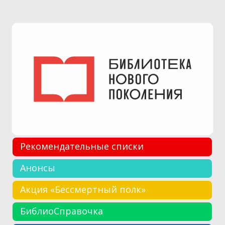
Рекомендательные списки
Анонсы
Акция «Бессмертный полк»
БиблиоСправочка